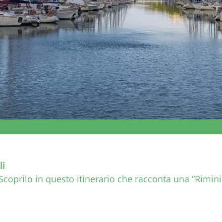
li
coprilo in questo itinerario che racconta una “Rimini 