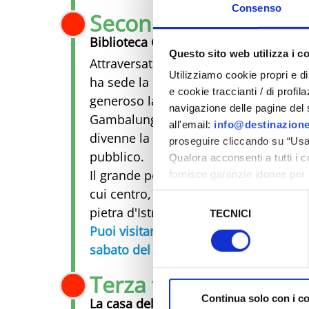
Consenso
Seconda tappa
Biblioteca Gambalunga, la cultura ha
Questo sito web utilizza i c
Attraversata
piazza Cavour
, si entra 
Utilizziamo cookie propri e di 
ha sede la
Biblioteca Civica Gambalu
e cookie traccianti / di profil
generoso lascito del giureconsulto r
navigazione delle pagine del si
Gambalunga. Alla sua morte, nel 161
all'email:
info@destinazione
divenne la prima biblioteca civica in It
proseguire cliccando su “Usa 
pubblico.
Qualora acconsenti a tutti i 
Il grande portale d'ingresso si affacci
fornisce garanzie idonee per 
sicurezza a Tutela dei naviga
cui centro, dal 1928, è posto un sett
Selezione
pietra d'Istria.
TECNICI
del
Al fine di revocare il consens
Puoi visitare gratuitamente le sale an
consenso
Policy
sabato del mese.
Terza tappa
Continua solo con i c
La casa del Chirurgo, sulle tracce di 