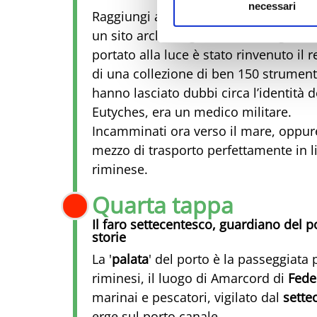
necessari
Raggiungi a piedi la
casa del Chirurgo
un sito archeologico e durante gli sc
portato alla luce è stato rinvenuto il 
di una collezione di ben 150 strument
hanno lasciato dubbi circa l’identità 
Eutyches, era un medico militare.
Incamminati ora verso il mare, oppure f
mezzo di trasporto perfettamente in li
riminese.
Quarta tappa
Il faro settecentesco, guardiano del p
storie
La '
palata
' del porto è la passeggiata
riminesi, il luogo di Amarcord di
Feder
marinai e pescatori, vigilato dal
sette
erge sul porto canale.