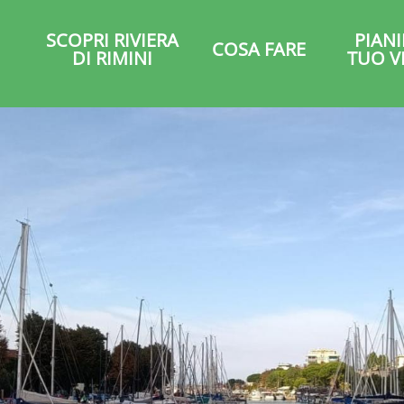
SCOPRI RIVIERA
PIANI
COSA FARE
DI RIMINI
TUO V