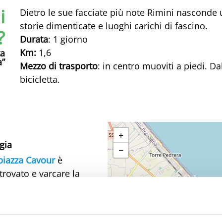
i
Dietro le sue facciate più note Rimini nasconde un
storie dimenticate e luoghi carichi di fascino.
?
Durata
: 1 giorno
Km:
1,6
ta
a”
Mezzo di trasporto
: in centro muoviti a piedi. Da
bicicletta.
+
agia
−
piazza Cavour
è
itrovato e varcare la
spettacolo o
eatro Galli è