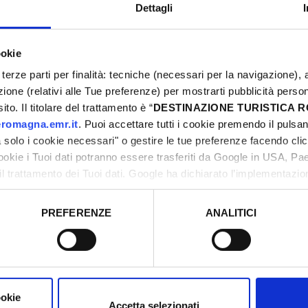
Dettagli
 radici profonde
ookie
in via Gambalunga dove
terze parti per finalità: tecniche (necessari per la navigazione), a
nga
, che ha origine dal
azione (relativi alle Tue preferenze) per mostrarti pubblicità perso
iminese Alessandro
to. Il titolare del trattamento è “
DESTINAZIONE TURISTICA
9, la Gambalunga
romagna.emr.it
. Puoi accettare tutti i cookie premendo il pulsant
alia aperta all'uso
solo i cookie necessari" o gestire le tue preferenze facendo cli
cookie i Tuoi dati potranno essere trasferiti da Google in USA, P
a su una bella corte, al
il trattamento dei Tuoi dati. Google ha dichiarato l’implementazi
tori, che abbiamo valutato essere sufficienti.
ecentesco pozzo in
PREFERENZE
ANALITICI
o prestato e visualizzare le informazioni complete sul trattamento
tiche ogni ultimo
ookie
Eutyches
Accetta selezionati