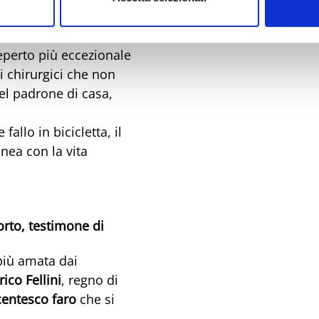
, in
piazza Ferrari
. E’
avi che lo hanno
reperto più eccezionale
i chirurgici che non
del padrone di casa,
allo in bicicletta, il
nea con la vita
orto, testimone di
 più amata dai
ico Fellini
, regno di
centesco faro
che si