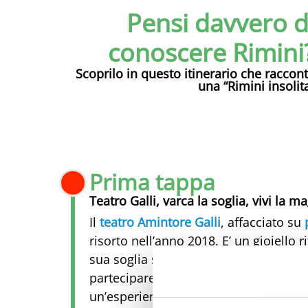
Pensi davvero d
conoscere Rimini
Scoprilo in questo itinerario che raccon
una “Rimini insolit
Prima tappa
Teatro Galli, varca la soglia, vivi la m
Il
teatro Amintore Galli
, affacciato su
risorto nell’anno 2018. E’ un gioiello r
sua soglia significa assistere ad uno 
partecipare ad una visita guidata. Il T
un’esperienza da non perdere.