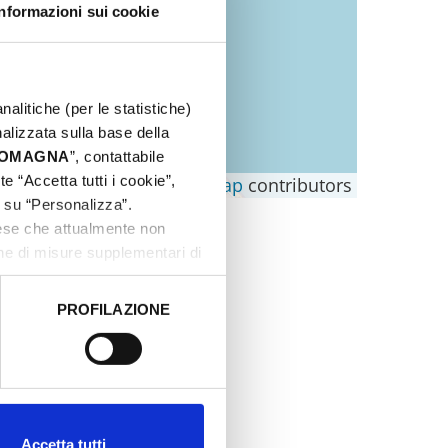
Informazioni sui cookie
nalitiche (per le statistiche)
nalizzata sulla base della
 ROMAGNA
”, contattabile
e “Accetta tutti i cookie”,
Leaflet
|
©
OpenStreetMap
contributors
c su “Personalizza”.
aese che attualmente non
one di misure supplementari di
PROFILAZIONE
 dati clicca qui:
Cookie
Accetta tutti