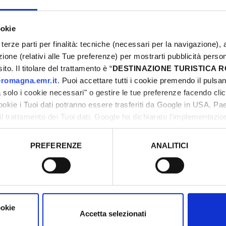
greto a una delle
.
ookie
terze parti per finalità: tecniche (necessari per la navigazione), a
azione (relativi alle Tue preferenze) per mostrarti pubblicità perso
filo di Santarcangelo
to. Il titolare del trattamento è “
DESTINAZIONE TURISTICA
la
Torre del
romagna.emr.it
. Puoi accettare tutti i cookie premendo il pulsant
sco che sicuramente
solo i cookie necessari" o gestire le tue preferenze facendo cli
 la torre originaria,
cookie i Tuoi dati potranno essere trasferiti da Google in USA, P
ella città, ma con la
il trattamento dei Tuoi dati. Google ha dichiarato l’implementazi
tori, che abbiamo valutato essere sufficienti.
ro simbolo di
PREFERENZE
ANALITICI
o prestato e visualizzare le informazioni complete sul trattamento
lla terra
di organizzatevi. Sotto
ookie
zi circolari, cunicoli
Accetta selezionati