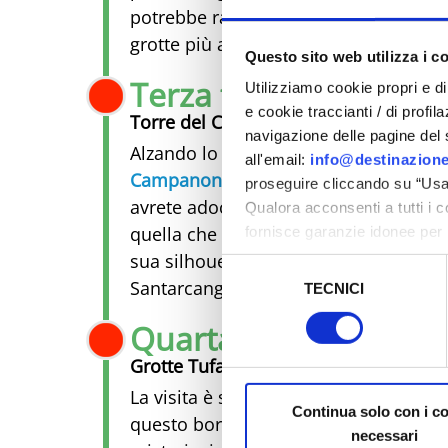
potrebbe raccontare, e un accesso se
grotte più affascinanti del sottosuolo
Questo sito web utilizza i c
Terza tappa
Utilizziamo cookie propri e di 
e cookie traccianti / di profil
Torre del Campanone, simbolo del pro
navigazione delle pagine del si
Alzando lo sguardo, ecco che spunta 
all'email:
info@destinazione
Campanone
, un "gigante" ottocente
proseguire cliccando su “Usa 
avrete adocchiato da lontano. Non sarà
Qualora acconsenti a tutti i 
quella che sorvegliava l'antica porta d
fornisce garanzie idonee per 
sicurezza a Tutela dei naviga
sua silhouette inconfondibile è un ve
Selezione
Santarcangelo.
TECNICI
del
Al fine di revocare il consens
consenso
Quarta tappa
Policy
Grotte Tufacee. Avventure nel cuore de
La visita è solo su prenotazione, quin
Continua solo con i c
questo borgo si cela un labirinto di spa
necessari