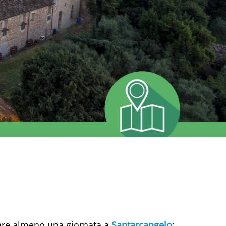
icare almeno una giornata a
Santarcangelo
: