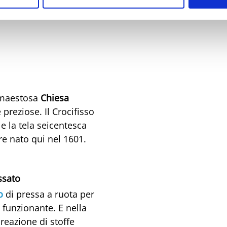
un vero spettacolo
he attraversano
a maestosa
Chiesa
preziose. Il Crocifisso
e la tela seicentesca
ore nato qui nel 1601.
assato
o
di pressa a ruota per
 funzionante. E nella
reazione di stoffe