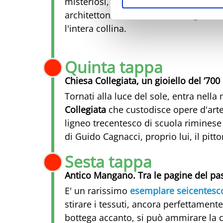
misteriosi, pozzi e gallerie che sono 
architettonico. Oltre duecento
grotte
c
l'intera collina.
Quinta tappa
Chiesa Collegiata, un gioiello del ‘700
Tornati alla luce del sole, entra nell
Collegiata
che custodisce opere d'arte 
ligneo trecentesco di scuola riminese 
di Guido Cagnacci, proprio lui, il pitt
Sesta tappa
Antico Mangano. Tra le pagine del p
E' un rarissimo
esemplare seicentesc
stirare i tessuti, ancora perfettamente
bottega accanto, si può ammirare la c