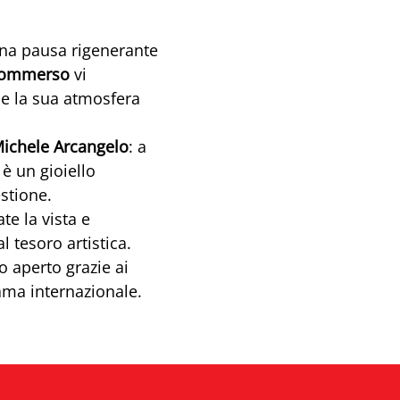
una pausa rigenerante
 Sommerso
vi
 e la sua atmosfera
Michele Arcangelo
: a
è un gioiello
estione.
ate la vista e
 tesoro artistica.
 aperto grazie ai
fama internazionale.