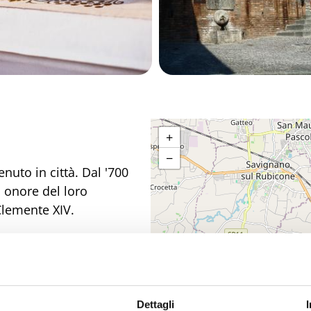
+
−
nuto in città. Dal '700
n onore del loro
 Clemente XIV.
hitettura
dievali
, con i suoi
chissà quante storie
Dettagli