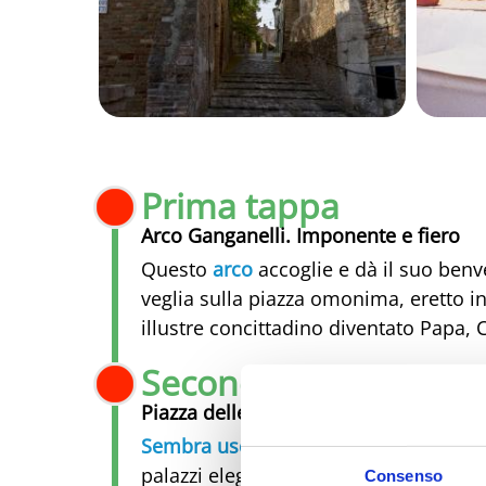
Prima tappa
Arco Ganganelli. Imponente e fiero
Questo
arco
accoglie e dà il suo benve
veglia sulla piazza omonima, eretto i
illustre concittadino diventato Papa,
Seconda tappa
Piazza delle Monache. Tra storia e arc
Sembra uscita da un libro di fiabe me
palazzi eleganti, un pozzo antico che 
Consenso