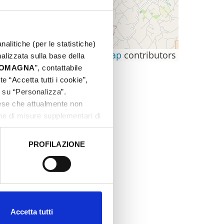
nalitiche (per le statistiche)
Leaflet
|
©
OpenStreetMap
contributors
nalizzata sulla base della
 ROMAGNA
”, contattabile
e “Accetta tutti i cookie”,
c su “Personalizza”.
aese che attualmente non
one di misure supplementari di
PROFILAZIONE
 dati clicca qui:
Cookie
Accetta tutti