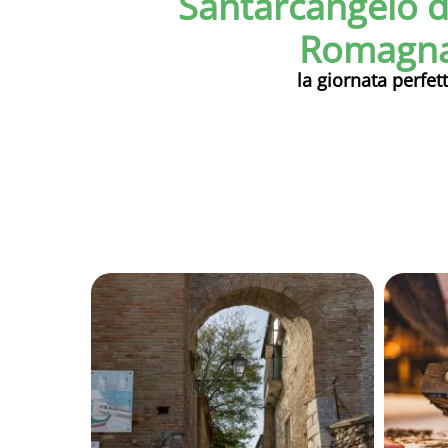
Santarcangelo d
Romagn
la giornata perfet