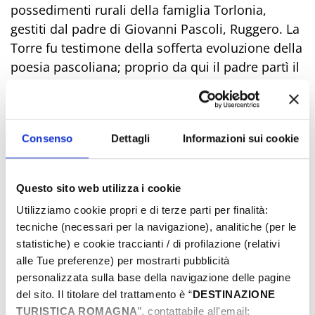
possedimenti rurali della famiglia Torlonia,
gestiti dal padre di Giovanni Pascoli, Ruggero. La
Torre fu testimone della sofferta evoluzione della
poesia pascoliana; proprio da qui il padre partì il
10 agosto 1867, a bordo di un calesse trainato
dalla famosa cavalla storna, per non farvi più
ritorno, assassinato da sconosciuti al rientro dal
Consenso
Dettagli
Informazioni sui cookie
mercato di Cesena.
La camminata
da Riccione a Portoverde
è una
Questo sito web utilizza i cookie
passeggiata che si snoda lungo circa 12
Utilizziamo cookie propri e di terze parti per finalità:
chilometri di battigia, un percorso facile e
tecniche (necessari per la navigazione), analitiche (per le
piacevole, ideale per chi desidera godersi il mare
statistiche) e cookie traccianti / di profilazione (relativi
e la bellezza della nostra costa. Inizia proprio a
alle Tue preferenze) per mostrarti pubblicità
Piazzale Marinai dove il suono delle onde che si
personalizzata sulla base della navigazione delle pagine
infrangono sulla riva è subito accompagnato dal
del sito. Il titolare del trattamento è “
DESTINAZIONE
profumo salmastro dell’Adriatico.
TURISTICA ROMAGNA
”, contattabile all'email: