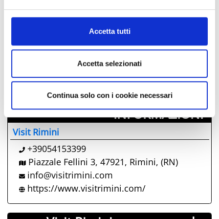
Al fine di revocare il consenso prestato e visualizzare le
informazioni complete sul trattamento dati clicca qui:
03
04
05
06
07
08
09
Cookie Policy
10
11
12
13
14
15
16
Accetta tutti
17
18
19
20
21
22
23
24
25
26
27
28
29
30
Accetta selezionati
31
01
02
03
04
05
06
Continua solo con i cookie necessari
INFORMAZIONI ­
Visit Rimini
+39054153399
Piazzale Fellini 3, 47921, Rimini, (RN)
info@visitrimini.com
https://www.visitrimini.com/