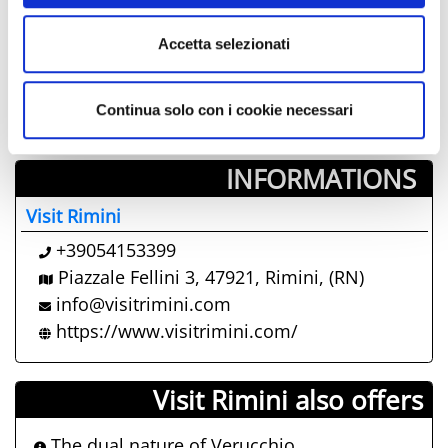
10
11
12
13
14
15
16
17
18
19
20
21
22
23
Accetta selezionati
24
25
26
27
28
29
30
31
01
02
03
04
05
06
Continua solo con i cookie necessari
INFORMATIONS ­
Visit Rimini
+39054153399
Piazzale Fellini 3, 47921, Rimini, (RN)
info@visitrimini.com
https://www.visitrimini.com/
Visit Rimini also offers
The dual nature of Verucchio