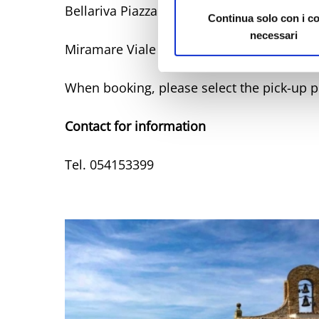
Bellariva Piazzale Gondar bus stop 22
Continua solo con i c
necessari
Miramare Viale Oliveti bus stop 31
When booking, please select the pick-up po
Contact for information
Tel. 054153399