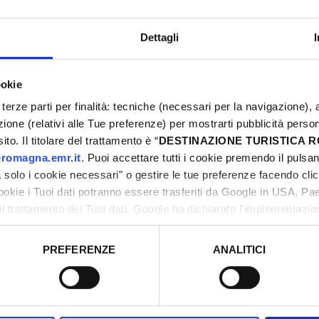
Dettagli
ookie
terze parti per finalità: tecniche (necessari per la navigazione), a
azione (relativi alle Tue preferenze) per mostrarti pubblicità perso
to. Il titolare del trattamento è “
DESTINAZIONE TURISTICA
romagna.emr.it
. Puoi accettare tutti i cookie premendo il pulsant
solo i cookie necessari" o gestire le tue preferenze facendo cli
cookie i Tuoi dati potranno essere trasferiti da Google in USA, P
il trattamento dei Tuoi dati. Google ha dichiarato l’implementazi
d mobility
tori, che abbiamo valutato essere sufficienti.
PREFERENZE
ANALITICI
o prestato e visualizzare le informazioni complete sul trattamento