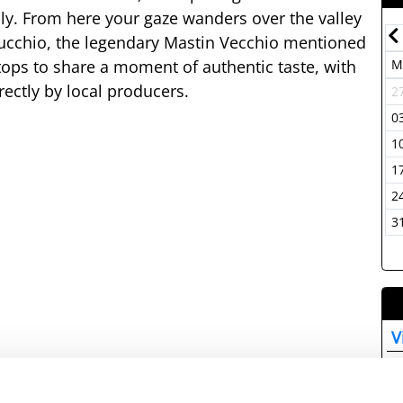
ly. From here your gaze wanders over the valley
July-2026
erucchio, the legendary Mastin Vecchio mentioned
tops to share a moment of authentic taste, with
Mon
Tue
Wed
Thu
Fri
Sat
Sun
M
irectly by local producers.
29
30
01
02
03
04
05
2
06
07
08
09
10
11
12
0
13
14
15
16
17
18
19
1
20
21
22
23
24
25
26
1
27
28
29
30
31
01
02
2
03
04
05
06
07
08
09
3
V