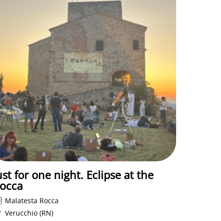
ust for one night. Eclipse at the
occa
Malatesta Rocca
Verucchio (RN)