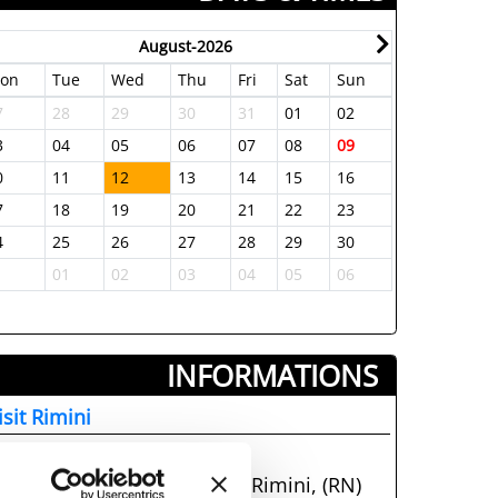
August-2026
on
Tue
Wed
Thu
Fri
Sat
Sun
Mon
Tue
7
28
29
30
31
01
02
31
01
3
04
05
06
07
08
09
07
08
0
11
12
13
14
15
16
14
15
7
18
19
20
21
22
23
21
22
4
25
26
27
28
29
30
28
29
1
01
02
03
04
05
06
05
06
INFORMATIONS ­
isit Rimini
+39054153399
Piazzale Fellini 3, 47921, Rimini, (RN)