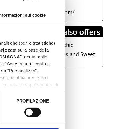
info@visitrimini.com
https://www.visitrimini.com/
Informazioni sui cookie
Visit Rimini also offers
nalitiche (per le statistiche)
The dual nature of Verucchio
nalizzata sulla base della
Poggio Torriana. Mysteries and Sweet
 ROMAGNA
”, contattabile
Delicacies
e “Accetta tutti i cookie”,
c su “Personalizza”.
aese che attualmente non
one di misure supplementari di
PROFILAZIONE
 dati clicca qui:
Cookie