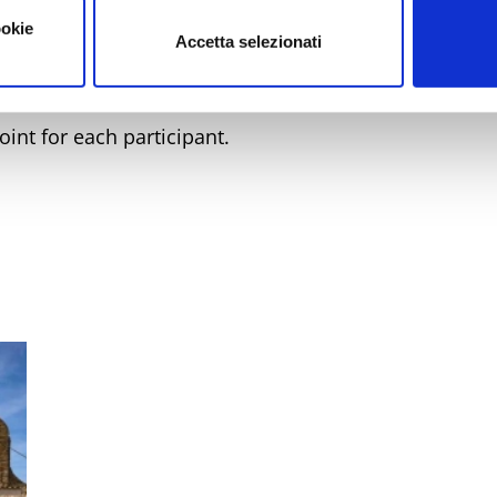
ookie
Accetta selezionati
int for each participant.