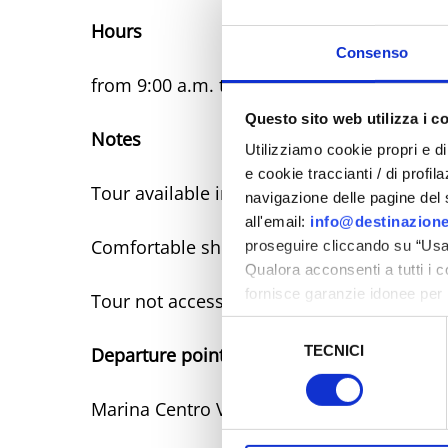
Hours
Consenso
from 9:00 a.m. to about 1:00 p.m.
Questo sito web utilizza i c
Notes
Utilizziamo cookie propri e di 
e cookie traccianti / di profil
Tour available in Italian and English
navigazione delle pagine del si
all'email:
info@destinazione
Comfortable shoes are recommended
proseguire cliccando su “Usa 
Qualora acconsenti a tutti i 
fornisce garanzie idonee per 
Tour not accessible to people with reduce
sicurezza a Tutela dei naviga
Selezione
TECNICI
del
Departure points
Al fine di revocare il consens
consenso
Policy
Marina Centro Viale Vespucci bus stop 10