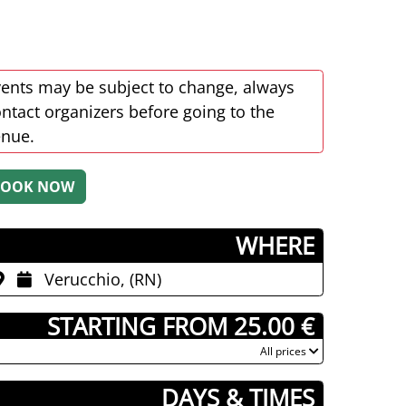
ents may be subject to change, always
ntact organizers before going to the
enue.
­WHERE
Verucchio, (RN)
­ STARTING FROM 25.00 €
­All prices
DAYS & TIMES