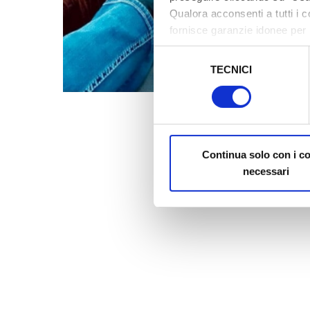
Qualora acconsenti a tutti i 
fornisce garanzie idonee per 
sicurezza a Tutela dei naviga
Selezione
TECNICI
del
Al fine di revocare il consens
consenso
Policy
Continua solo con i c
necessari