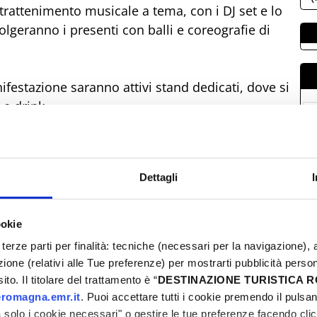
intrattenimento musicale a tema, con i DJ set e lo
geranno i presenti con balli e coreografie di
ifestazione saranno attivi stand dedicati, dove si
 e drink.
L
0
0
Dettagli
1
2
ookie
2
terze parti per finalità: tecniche (necessari per la navigazione), a
0
azione (relativi alle Tue preferenze) per mostrarti pubblicità perso
to. Il titolare del trattamento è “
DESTINAZIONE TURISTICA
romagna.emr.it
. Puoi accettare tutti i cookie premendo il pulsant
solo i cookie necessari" o gestire le tue preferenze facendo cli