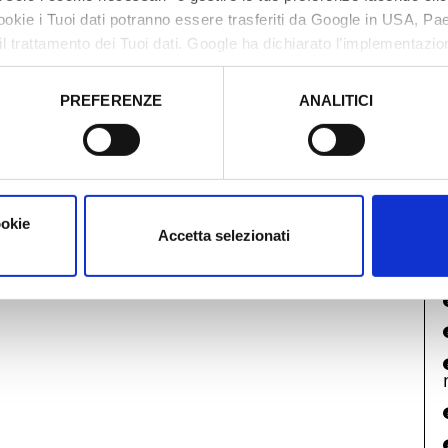
cookie i Tuoi dati potranno essere trasferiti da Google in USA, P
I
il trattamento dei Tuoi dati. Google ha dichiarato l’implementazi
tori, che abbiamo valutato essere sufficienti.
PREFERENZE
ANALITICI
o prestato e visualizzare le informazioni complete sul trattamento
ookie
Accetta selezionati