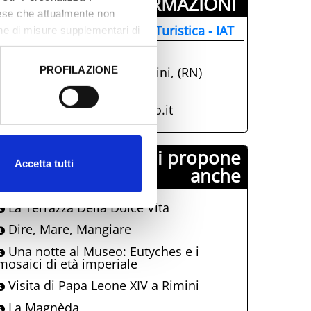
INFORMAZIONI ­
aese che attualmente non
nformazione e Accoglienza Turistica - IAT
one di misure supplementari di
+39 0541.51441
PROFILAZIONE
Parco Fellini, 47921, Rimini, (RN)
 dati clicca qui:
Cookie
info@visitrimini.com
http://www.riminiturismo.it
Comune di Rimini propone
Accetta tutti
anche
La Terrazza Della Dolce Vita
Dire, Mare, Mangiare
Una notte al Museo: Eutyches e i
mosaici di età imperiale
Visita di Papa Leone XIV a Rimini
La Magnèda