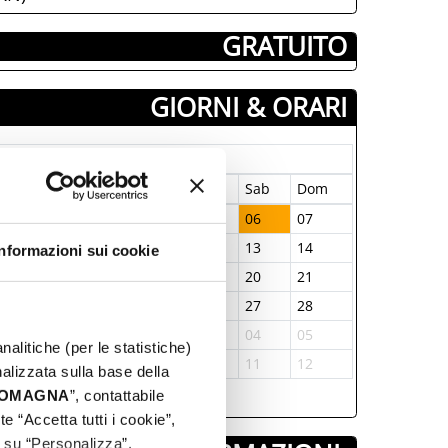
­ GRATUITO
GIORNI & ORARI
Giugno-2026
un
Mar
Mer
Gio
Ven
Sab
Dom
1
02
03
04
05
06
07
8
09
10
11
12
13
14
Informazioni sui cookie
5
16
17
18
19
20
21
2
23
24
25
26
27
28
9
30
01
02
03
04
05
nalitiche (per le statistiche)
6
07
08
09
10
11
12
nalizzata sulla base della
 ROMAGNA
”, contattabile
e “Accetta tutti i cookie”,
c su “Personalizza”.