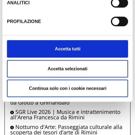
l’implementazione di misure supplementari di sicurezza a
ANALITICI
Artigiani al Centro by night
Tutela dei navigatori, che abbiamo valutato essere
Rimini shopping night
sufficienti.
PROFILAZIONE
Agostiniani - Cinema sotto le stelle 2026
Al fine di revocare il consenso prestato e visualizzare le
Meeting per l'amicizia tra i popoli.
informazioni complete sul trattamento dati clicca qui:
Una notte al museo
Cookie Policy
Accetta tutti
Visite guidate a Castel Sismondo
Fabio Concato in concerto con “Altro di
me”
Accetta selezionati
Fluxo
Sganassau Cabaret a Viserba
Continua solo con i cookie necessari
Un percorso guidato nell’arte malatestiana
da Giotto a Ghirlandaio
SGR Live 2026 | Musica e intrattenimento
all'Arena Francesca da Rimini
Notturno d'Arte: Passeggiata culturale alla
scoperta dei tesori d’arte di Rimini