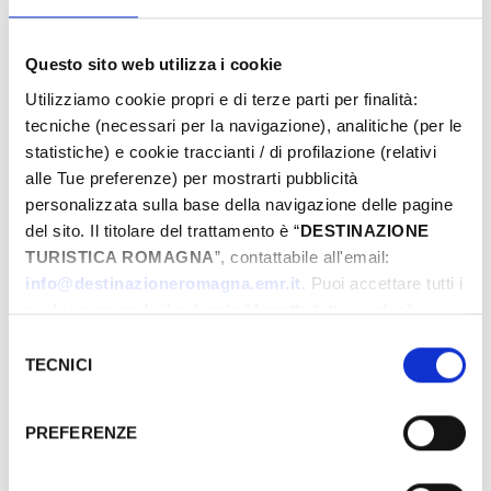
INFORMAZIONI ­
Informazione e Accoglienza Turistica - IAT
Questo sito web utilizza i cookie
+39 0541.51441
Utilizziamo cookie propri e di terze parti per finalità:
Parco Fellini, 47921, Rimini, (RN)
tecniche (necessari per la navigazione), analitiche (per le
info@visitrimini.com
statistiche) e cookie traccianti / di profilazione (relativi
http://www.riminiturismo.it
alle Tue preferenze) per mostrarti pubblicità
personalizzata sulla base della navigazione delle pagine
del sito. Il titolare del trattamento è “
DESTINAZIONE
Comune di Rimini propone
TURISTICA ROMAGNA
”, contattabile all'email:
anche
info@destinazioneromagna.emr.it
. Puoi accettare tutti i
cookie premendo il pulsante “Accetta tutti i cookie”,
La Terrazza Della Dolce Vita
proseguire cliccando su “Usa solo i cookie necessari" o
Selezione
Dire, Mare, Mangiare
gestire le tue preferenze facendo clic su “Personalizza”.
TECNICI
del
Una notte al Museo: Eutyches e i mosaici
Qualora acconsenti a tutti i cookie i Tuoi dati potranno
consenso
di età imperiale
essere trasferiti da Google in USA, Paese che
PREFERENZE
Visita di Papa Leone XIV a Rimini
attualmente non fornisce garanzie idonee per il
trattamento dei Tuoi dati. Google ha dichiarato
La Magnèda