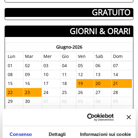
­ GRATUITO
GIORNI & ORARI
Giugno-2026
Lun
Mar
Mer
Gio
Ven
Sab
Dom
01
02
03
04
05
06
07
08
09
10
11
12
13
14
15
16
17
18
19
20
21
22
23
24
25
26
27
28
29
30
01
02
03
04
05
06
07
08
09
10
11
12
Consenso
Dettagli
Informazioni sui cookie