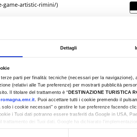
e-game-artistic-rimini/)
ero delle gare per scoprire tutti gli eventi in
dskategamesitalia2024.org/citta/rimini/
Dettagli
L
2
0
ookie
0
terze parti per finalità: tecniche (necessari per la navigazione), a
1
azione (relativi alle Tue preferenze) per mostrarti pubblicità perso
to. Il titolare del trattamento è “
DESTINAZIONE TURISTICA
2
romagna.emr.it
. Puoi accettare tutti i cookie premendo il pulsant
3
solo i cookie necessari" o gestire le tue preferenze facendo cli
cookie i Tuoi dati potranno essere trasferiti da Google in USA, P
il trattamento dei Tuoi dati. Google ha dichiarato l’implementazi
tori, che abbiamo valutato essere sufficienti.