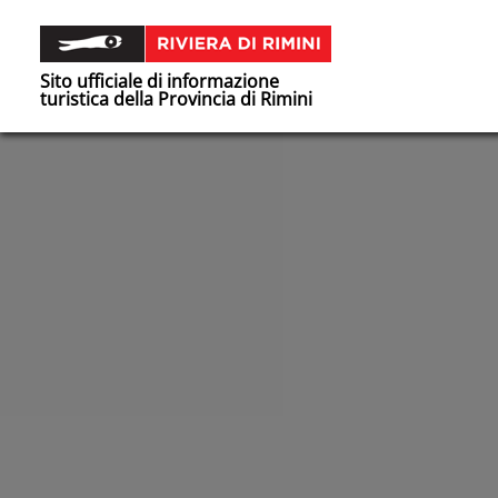
Sito ufficiale di informazione
turistica della Provincia di Rimini