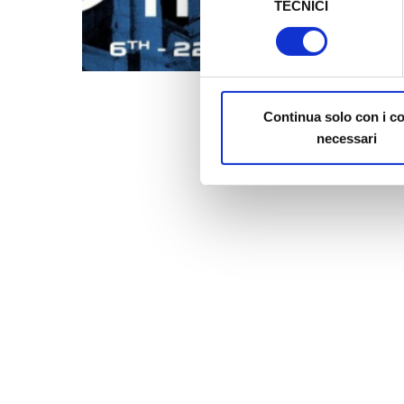
TECNICI
del
Al fine di revocare il consens
consenso
Policy
Continua solo con i c
necessari