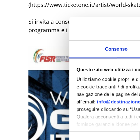
(https://www.ticketone.it/artist/world-skat
Si invita a consultare il calendario giornali
programma e i relativi orari: https://worl
Consenso
Questo sito web utilizza i c
Utilizziamo cookie propri e di 
e cookie traccianti / di profil
navigazione delle pagine del si
all'email:
info@destinazione
proseguire cliccando su “Usa 
Qualora acconsenti a tutti i 
fornisce garanzie idonee per 
sicurezza a Tutela dei naviga
Selezione