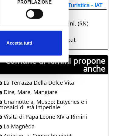
PROFILAZIONE
nformazione e Accoglienza Turistica - IAT
 dati clicca qui:
Cookie
+39 0541.51441
Parco Fellini, 47921, Rimini, (RN)
info@visitrimini.com
http://www.riminiturismo.it
Accetta tutti
Comune di Rimini propone
anche
La Terrazza Della Dolce Vita
Dire, Mare, Mangiare
Una notte al Museo: Eutyches e i
mosaici di età imperiale
Visita di Papa Leone XIV a Rimini
La Magnèda
Artigiani al Centro by night