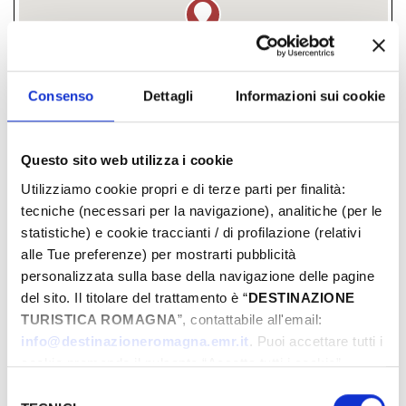
Consenso
Dettagli
Informazioni sui cookie
Questo sito web utilizza i cookie
Utilizziamo cookie propri e di terze parti per finalità:
viale Gorizia 2, Riccione, (RN)
tecniche (necessari per la navigazione), analitiche (per le
­ GRATUITO
statistiche) e cookie traccianti / di profilazione (relativi
alle Tue preferenze) per mostrarti pubblicità
personalizzata sulla base della navigazione delle pagine
GIORNI & ORARI
del sito. Il titolare del trattamento è “
DESTINAZIONE
TURISTICA ROMAGNA
”, contattabile all'email:
Agosto-2024
info@destinazioneromagna.emr.it
. Puoi accettare tutti i
cookie premendo il pulsante “Accetta tutti i cookie”,
Lun
Mar
Mer
Gio
Ven
Sab
Dom
L
proseguire cliccando su “Usa solo i cookie necessari" o
Selezione
29
30
31
01
02
03
04
2