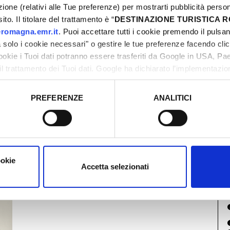
azione (relativi alle Tue preferenze) per mostrarti pubblicità perso
to. Il titolare del trattamento è “
DESTINAZIONE TURISTICA
romagna.emr.it
. Puoi accettare tutti i cookie premendo il pulsant
solo i cookie necessari" o gestire le tue preferenze facendo cli
U
cookie i Tuoi dati potranno essere trasferiti da Google in USA, P
il trattamento dei Tuoi dati. Google ha dichiarato l’implementazi
tori, che abbiamo valutato essere sufficienti.
PREFERENZE
ANALITICI
o prestato e visualizzare le informazioni complete sul trattamento
ookie
Accetta selezionati