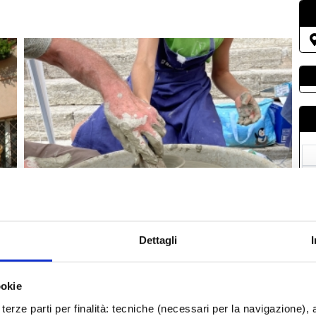
L
0
0
1
Dettagli
2
2
ookie
0
terze parti per finalità: tecniche (necessari per la navigazione), a