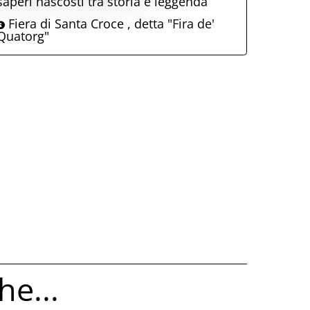
saperi nascosti tra storia e leggenda
Fiera di Santa Croce , detta "Fira de'
Quatorg"
he...