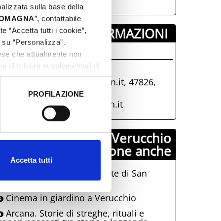
nalizzata sulla base della
 ROMAGNA
”, contattabile
INFORMAZIONI ­
e “Accetta tutti i cookie”,
c su “Personalizza”.
fficio Iat Verucchio
aese che attualmente non
one di misure supplementari di
0541-673928
iat@comune.verucchio.rn.it, 47826,
Verucchio, (RN)
PROFILAZIONE
 dati clicca qui:
Cookie
iat@comune.verucchio.rn.it
Comune di Verucchio
propone anche
Accetta tutti
Borgo dei desideri: la notte di San
Lorenzo a Verucchio
Cinema in giardino a Verucchio
Arcana. Storie di streghe, rituali e