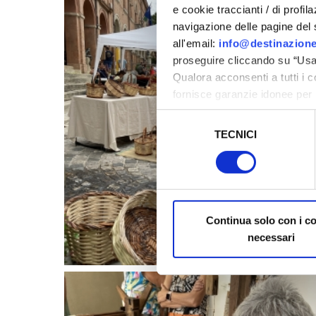
e cookie traccianti / di profil
navigazione delle pagine del si
all'email:
info@destinazione
proseguire cliccando su “Usa 
Qualora acconsenti a tutti i 
fornisce garanzie idonee per 
sicurezza a Tutela dei naviga
Selezione
TECNICI
del
Al fine di revocare il consens
consenso
Policy
Continua solo con i c
necessari