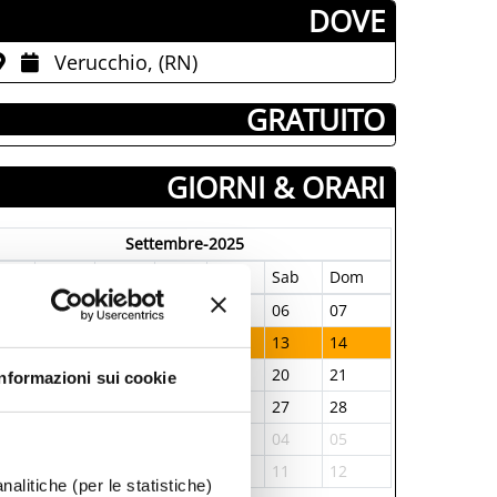
­DOVE
Verucchio, (RN)
­ GRATUITO
GIORNI & ORARI
Settembre-2025
un
Mar
Mer
Gio
Ven
Sab
Dom
1
02
03
04
05
06
07
8
09
10
11
12
13
14
5
16
17
18
19
20
21
Informazioni sui cookie
2
23
24
25
26
27
28
9
30
01
02
03
04
05
6
07
08
09
10
11
12
nalitiche (per le statistiche)