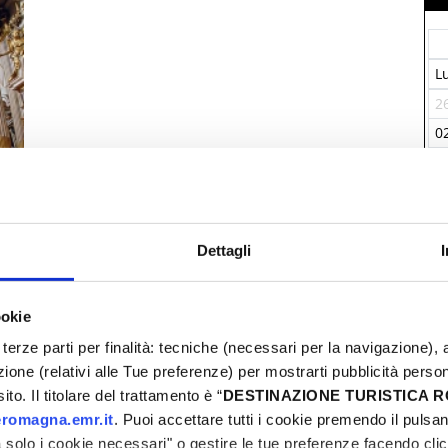
L
2
0
0
1
2
3
Dettagli
ookie
terze parti per finalità: tecniche (necessari per la navigazione), a
azione (relativi alle Tue preferenze) per mostrarti pubblicità perso
I
to. Il titolare del trattamento è “
DESTINAZIONE TURISTICA
romagna.emr.it
. Puoi accettare tutti i cookie premendo il pulsant
solo i cookie necessari" o gestire le tue preferenze facendo cli