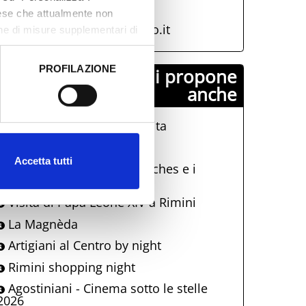
info@visitrimini.com
aese che attualmente non
http://www.riminiturismo.it
one di misure supplementari di
PROFILAZIONE
Comune di Rimini propone
 dati clicca qui:
Cookie
anche
La Terrazza Della Dolce Vita
Dire, Mare, Mangiare
Accetta tutti
Una notte al Museo: Eutyches e i
mosaici di età imperiale
Visita di Papa Leone XIV a Rimini
La Magnèda
Artigiani al Centro by night
Rimini shopping night
Agostiniani - Cinema sotto le stelle
2026