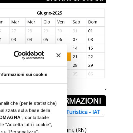
Giugno-2025
un
Mar
Mer
Gio
Ven
Sab
Dom
6
27
28
29
30
31
01
2
03
04
05
06
07
08
9
10
11
12
13
14
15
6
17
18
19
20
21
22
3
24
25
26
27
28
29
0
01
02
03
04
05
06
Informazioni sui cookie
INFORMAZIONI ­
nalitiche (per le statistiche)
nalizzata sulla base della
nformazione e Accoglienza Turistica - IAT
 ROMAGNA
”, contattabile
+39 0541.51441
e “Accetta tutti i cookie”,
Parco Fellini, 47921, Rimini, (RN)
c su “Personalizza”.