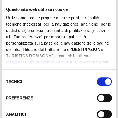
IL MARE
Questo sito web utilizza i cookie
Utilizziamo cookie propri e di terze parti per finalità:
tecniche (necessari per la navigazione), analitiche (per le
statistiche) e cookie traccianti / di profilazione (relativi
alle Tue preferenze) per mostrarti pubblicità
personalizzata sulla base della navigazione delle pagine
del sito. Il titolare del trattamento è “
DESTINAZIONE
TURISTICA ROMAGNA
”, contattabile all'email:
info@destinazioneromagna.emr.it
. Puoi accettare tutti i
AMBIENTE E NATURA
cookie premendo il pulsante “Accetta tutti i cookie”,
proseguire cliccando su “Usa solo i cookie necessari" o
Selezione
gestire le tue preferenze facendo clic su “Personalizza”.
TECNICI
del
Qualora acconsenti a tutti i cookie i Tuoi dati potranno
consenso
essere trasferiti da Google in USA, Paese che
PREFERENZE
attualmente non fornisce garanzie idonee per il
trattamento dei Tuoi dati. Google ha dichiarato
l’implementazione di misure supplementari di sicurezza a
ANALITICI