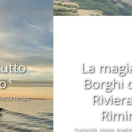
La magia dei
Borghi della
Precedente
Riviera di
Rimini
Curiosità, storia, tradizioni, leggende