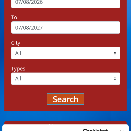
To
City
Types
Search
Events may be subject to change, always