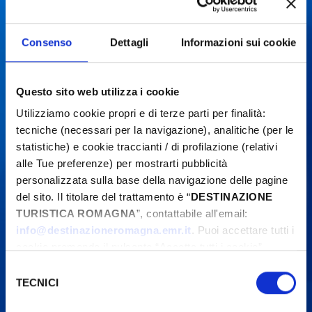
contact organizers before going to the venue.
Consenso
Dettagli
Informazioni sui cookie
Questo sito web utilizza i cookie
Utilizziamo cookie propri e di terze parti per finalità:
tecniche (necessari per la navigazione), analitiche (per le
statistiche) e cookie traccianti / di profilazione (relativi
alle Tue preferenze) per mostrarti pubblicità
personalizzata sulla base della navigazione delle pagine
del sito. Il titolare del trattamento è “
DESTINAZIONE
TURISTICA ROMAGNA
”, contattabile all'email:
info@destinazioneromagna.emr.it
. Puoi accettare tutti i
cookie premendo il pulsante “Accetta tutti i cookie”,
proseguire cliccando su “Usa solo i cookie necessari" o
Selezione
gestire le tue preferenze facendo clic su “Personalizza”.
TECNICI
del
Qualora acconsenti a tutti i cookie i Tuoi dati potranno
consenso