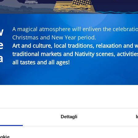
w
A magical atmosphere will enliven the celebratio
Christmas and New Year period.
e
Art and culture, local traditions, relaxation and
traditional markets and Nativity scenes, activitie
a
all tastes and all ages!
imini Events
Dettagli
City
Typ
ookie