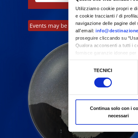
Utilizziamo cookie propri e di 
e cookie traccianti / di profil
navigazione delle pagine del si
Events may be subject to change, always c
all'email:
info@destinazione
proseguire cliccando su “Usa 
Qualora acconsenti a tutti i 
fornisce garanzie idonee per 
sicurezza a Tutela dei naviga
Selezione
TECNICI
del
Al fine di revocare il consens
consenso
Policy
Continua solo con i c
necessari