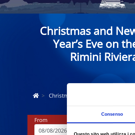
Christmas and Ne
Year’s Eve on th
Rimini Rivier
Christmas and New Year Riviera R
Consenso
From
To
Questo sito web utilizza i c