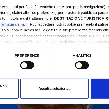
terze parti per finalità: tecniche (necessari per la navigazione), a
azione (relativi alle Tue preferenze) per mostrarti pubblicità perso
to. Il titolare del trattamento è “
DESTINAZIONE TURISTICA
ontact organizers before going to the venue.
romagna.emr.it
. Puoi accettare tutti i cookie premendo il pulsant
solo i cookie necessari" o gestire le tue preferenze facendo cli
cookie i Tuoi dati potranno essere trasferiti da Google in USA, P
il trattamento dei Tuoi dati. Google ha dichiarato l’implementazi
tori, che abbiamo valutato essere sufficienti.
PREFERENZE
ANALITICI
o prestato e visualizzare le informazioni complete sul trattamento
ookie
Accetta selezionati