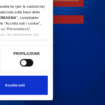
nalitiche (per le statistiche)
nalizzata sulla base della
 ROMAGNA
”, contattabile
e “Accetta tutti i cookie”,
c su “Personalizza”.
aese che attualmente non
one di misure supplementari di
PROFILAZIONE
 dati clicca qui:
Cookie
Accetta tutti