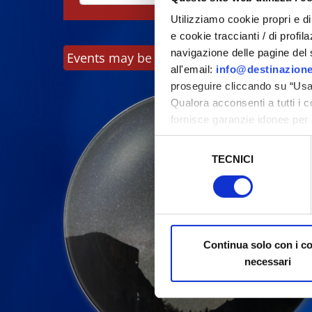
Utilizziamo cookie propri e di 
e cookie traccianti / di profil
navigazione delle pagine del si
Events may be subject to change, always c
all'email:
info@destinazione
proseguire cliccando su “Usa 
Qualora acconsenti a tutti i 
fornisce garanzie idonee per 
sicurezza a Tutela dei naviga
Selezione
TECNICI
del
Al fine di revocare il consens
consenso
Policy
Continua solo con i c
necessari