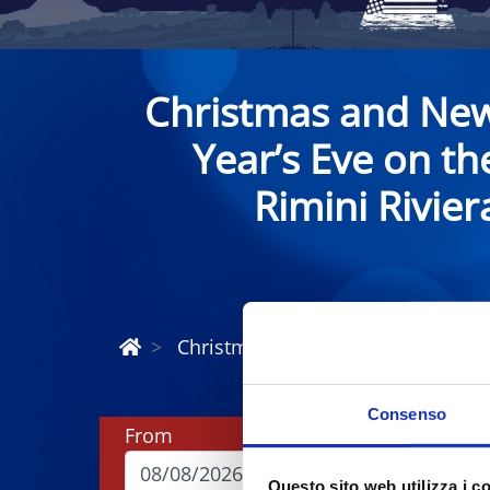
Christmas and Ne
Year’s Eve on th
Rimini Rivier
Christmas and New Year Riviera R
Consenso
From
To
Questo sito web utilizza i c