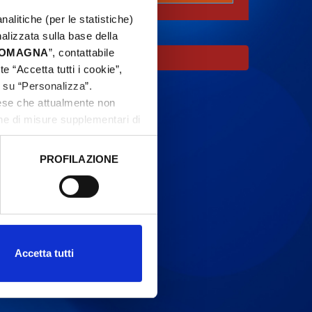
nalitiche (per le statistiche)
nalizzata sulla base della
 ROMAGNA
”, contattabile
e “Accetta tutti i cookie”,
c su “Personalizza”.
aese che attualmente non
one di misure supplementari di
PROFILAZIONE
 dati clicca qui:
Cookie
Accetta tutti