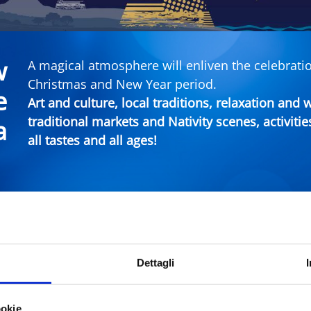
w
A magical atmosphere will enliven the celebratio
Christmas and New Year period.
e
Art and culture, local traditions, relaxation and
traditional markets and Nativity scenes, activitie
a
all tastes and all ages!
imini Events
Dettagli
City
Typ
ookie