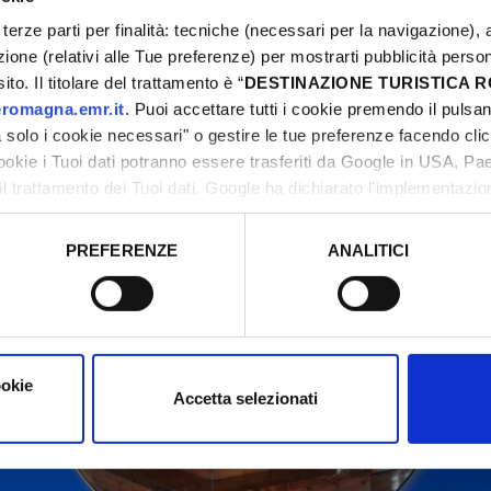
terze parti per finalità: tecniche (necessari per la navigazione), a
azione (relativi alle Tue preferenze) per mostrarti pubblicità perso
to. Il titolare del trattamento è “
DESTINAZIONE TURISTICA
ontact organizers before going to the venue.
romagna.emr.it
. Puoi accettare tutti i cookie premendo il pulsant
solo i cookie necessari" o gestire le tue preferenze facendo cli
cookie i Tuoi dati potranno essere trasferiti da Google in USA, P
il trattamento dei Tuoi dati. Google ha dichiarato l’implementazi
tori, che abbiamo valutato essere sufficienti.
PREFERENZE
ANALITICI
o prestato e visualizzare le informazioni complete sul trattamento
ookie
Accetta selezionati