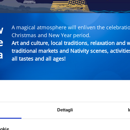
w
A magical atmosphere will enliven the celebratio
Christmas and New Year period.
e
Art and culture, local traditions, relaxation and
traditional markets and Nativity scenes, activitie
a
all tastes and all ages!
imini Events
Dettagli
City
Typ
ookie