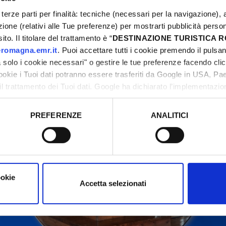
terze parti per finalità: tecniche (necessari per la navigazione), a
azione (relativi alle Tue preferenze) per mostrarti pubblicità perso
to. Il titolare del trattamento è “
DESTINAZIONE TURISTICA
ontact organizers before going to the venue.
romagna.emr.it
. Puoi accettare tutti i cookie premendo il pulsant
solo i cookie necessari" o gestire le tue preferenze facendo cli
cookie i Tuoi dati potranno essere trasferiti da Google in USA, P
il trattamento dei Tuoi dati. Google ha dichiarato l’implementazi
tori, che abbiamo valutato essere sufficienti.
PREFERENZE
ANALITICI
o prestato e visualizzare le informazioni complete sul trattamento
ookie
Accetta selezionati