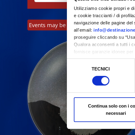
Utilizziamo cookie propri e di 
e cookie traccianti / di profil
navigazione delle pagine del si
Events may be subject to change, always c
all'email:
info@destinazione
proseguire cliccando su “Usa 
Qualora acconsenti a tutti i 
fornisce garanzie idonee per 
sicurezza a Tutela dei naviga
Selezione
TECNICI
del
Al fine di revocare il consens
consenso
Policy
Continua solo con i c
necessari