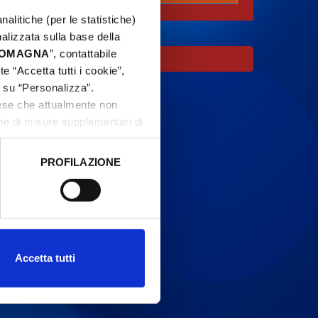
nalitiche (per le statistiche)
nalizzata sulla base della
 ROMAGNA
”, contattabile
e “Accetta tutti i cookie”,
c su “Personalizza”.
aese che attualmente non
one di misure supplementari di
PROFILAZIONE
 dati clicca qui:
Cookie
Accetta tutti