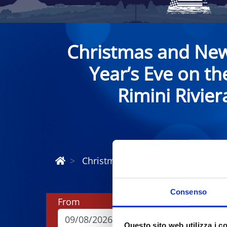
Christmas and Ne
Year’s Eve on th
Rimini Rivier
Christmas and New Year Riviera R
Consenso
From
To
Questo sito web utilizza i c