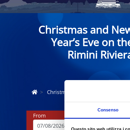
Christmas and Ne
Year’s Eve on th
Rimini Rivier
Christmas and New Year Riviera R
Consenso
From
To
Questo sito web utilizza i c