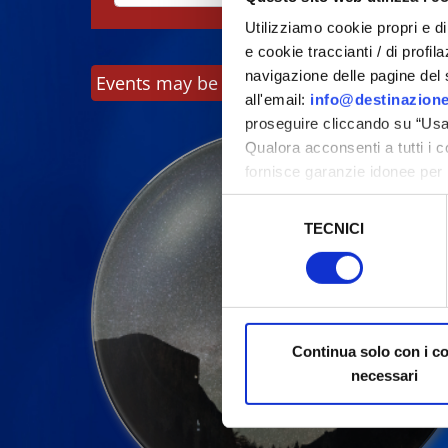
Utilizziamo cookie propri e di 
e cookie traccianti / di profil
navigazione delle pagine del si
Events may be subject to change, always c
all'email:
info@destinazione
proseguire cliccando su “Usa 
Qualora acconsenti a tutti i 
fornisce garanzie idonee per 
sicurezza a Tutela dei naviga
Selezione
TECNICI
del
Al fine di revocare il consens
consenso
Policy
Continua solo con i c
necessari