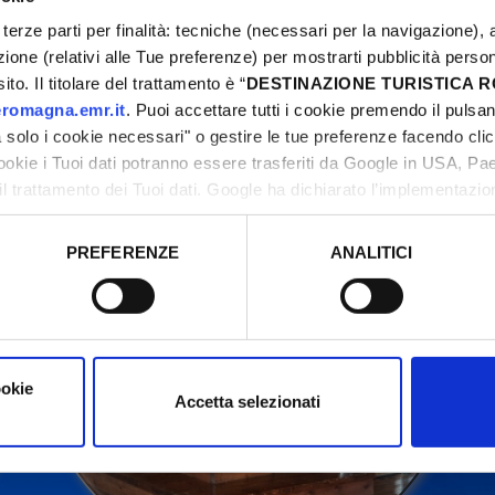
terze parti per finalità: tecniche (necessari per la navigazione), a
azione (relativi alle Tue preferenze) per mostrarti pubblicità perso
to. Il titolare del trattamento è “
DESTINAZIONE TURISTICA
ontact organizers before going to the venue.
romagna.emr.it
. Puoi accettare tutti i cookie premendo il pulsant
solo i cookie necessari" o gestire le tue preferenze facendo cli
cookie i Tuoi dati potranno essere trasferiti da Google in USA, P
il trattamento dei Tuoi dati. Google ha dichiarato l’implementazi
tori, che abbiamo valutato essere sufficienti.
PREFERENZE
ANALITICI
o prestato e visualizzare le informazioni complete sul trattamento
ookie
Accetta selezionati