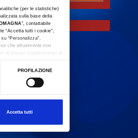
nalitiche (per le statistiche)
nalizzata sulla base della
 ROMAGNA
”, contattabile
e “Accetta tutti i cookie”,
c su “Personalizza”.
aese che attualmente non
one di misure supplementari di
PROFILAZIONE
 dati clicca qui:
Cookie
Accetta tutti