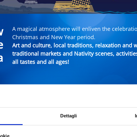
w
A magical atmosphere will enliven the celebratio
Christmas and New Year period.
e
Art and culture, local traditions, relaxation and
traditional markets and Nativity scenes, activitie
a
all tastes and all ages!
imini Events
Dettagli
City
Typ
ookie