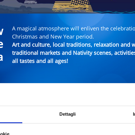
w
A magical atmosphere will enliven the celebratio
Christmas and New Year period.
e
Art and culture, local traditions, relaxation and
traditional markets and Nativity scenes, activitie
a
all tastes and all ages!
imini Events
Dettagli
City
Typ
ookie