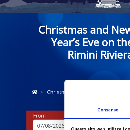
Christmas and Ne
Year’s Eve on th
Rimini Rivier
Christmas and New Year Riviera R
Consenso
From
To
Questo sito web utilizza i c