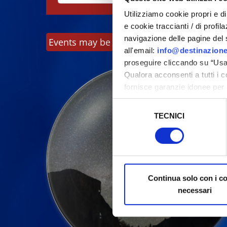
Utilizziamo cookie propri e di 
e cookie traccianti / di profil
navigazione delle pagine del si
Events may be subject to change, always c
all'email:
info@destinazione
proseguire cliccando su “Usa 
Qualora acconsenti a tutti i 
fornisce garanzie idonee per 
sicurezza a Tutela dei naviga
Selezione
TECNICI
del
Al fine di revocare il consens
consenso
Policy
Continua solo con i c
necessari