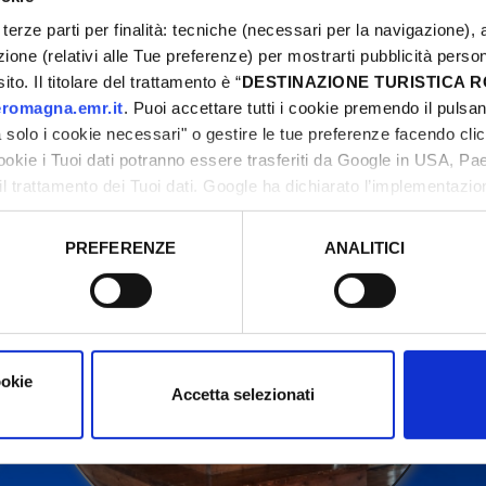
terze parti per finalità: tecniche (necessari per la navigazione), a
azione (relativi alle Tue preferenze) per mostrarti pubblicità perso
to. Il titolare del trattamento è “
DESTINAZIONE TURISTICA
ontact organizers before going to the venue.
romagna.emr.it
. Puoi accettare tutti i cookie premendo il pulsant
solo i cookie necessari" o gestire le tue preferenze facendo cli
cookie i Tuoi dati potranno essere trasferiti da Google in USA, P
il trattamento dei Tuoi dati. Google ha dichiarato l’implementazi
tori, che abbiamo valutato essere sufficienti.
PREFERENZE
ANALITICI
o prestato e visualizzare le informazioni complete sul trattamento
ookie
Accetta selezionati