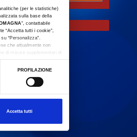
nalitiche (per le statistiche)
nalizzata sulla base della
 ROMAGNA
”, contattabile
e “Accetta tutti i cookie”,
c su “Personalizza”.
aese che attualmente non
one di misure supplementari di
PROFILAZIONE
 dati clicca qui:
Cookie
Accetta tutti