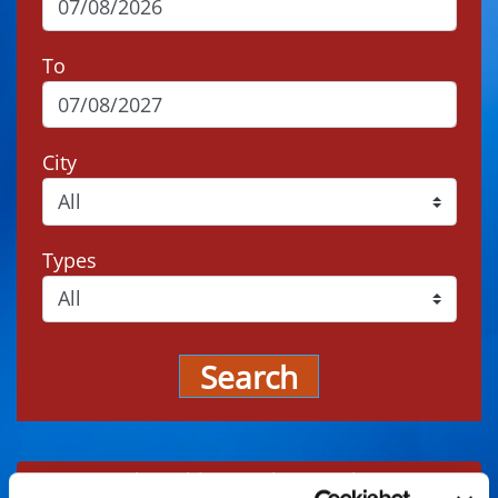
To
City
Types
Search
Events may be subject to change, always