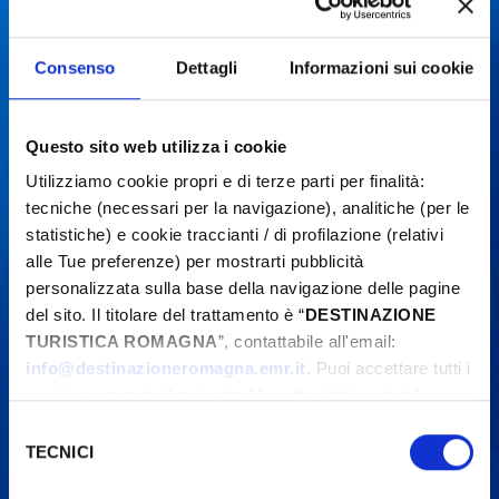
contact organizers before going to the venue.
Consenso
Dettagli
Informazioni sui cookie
Questo sito web utilizza i cookie
Utilizziamo cookie propri e di terze parti per finalità:
tecniche (necessari per la navigazione), analitiche (per le
statistiche) e cookie traccianti / di profilazione (relativi
alle Tue preferenze) per mostrarti pubblicità
personalizzata sulla base della navigazione delle pagine
del sito. Il titolare del trattamento è “
DESTINAZIONE
TURISTICA ROMAGNA
”, contattabile all'email:
info@destinazioneromagna.emr.it
. Puoi accettare tutti i
cookie premendo il pulsante “Accetta tutti i cookie”,
proseguire cliccando su “Usa solo i cookie necessari" o
Selezione
gestire le tue preferenze facendo clic su “Personalizza”.
TECNICI
del
Qualora acconsenti a tutti i cookie i Tuoi dati potranno
consenso