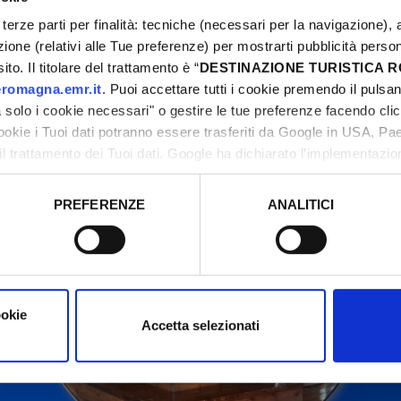
terze parti per finalità: tecniche (necessari per la navigazione), a
azione (relativi alle Tue preferenze) per mostrarti pubblicità perso
to. Il titolare del trattamento è “
DESTINAZIONE TURISTICA
ontact organizers before going to the venue.
romagna.emr.it
. Puoi accettare tutti i cookie premendo il pulsant
solo i cookie necessari" o gestire le tue preferenze facendo cli
cookie i Tuoi dati potranno essere trasferiti da Google in USA, P
il trattamento dei Tuoi dati. Google ha dichiarato l’implementazi
tori, che abbiamo valutato essere sufficienti.
PREFERENZE
ANALITICI
o prestato e visualizzare le informazioni complete sul trattamento
ookie
Accetta selezionati