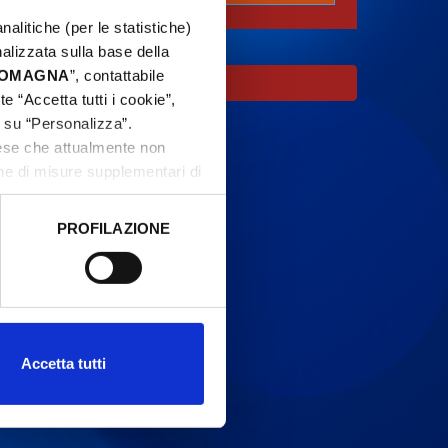
nalitiche (per le statistiche)
nalizzata sulla base della
 ROMAGNA
”, contattabile
e “Accetta tutti i cookie”,
c su “Personalizza”.
aese che attualmente non
one di misure supplementari di
PROFILAZIONE
 dati clicca qui:
Cookie
Accetta tutti