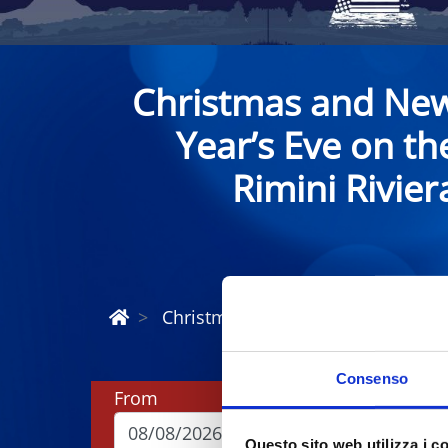
Christmas and Ne
Year’s Eve on th
Rimini Rivier
Christmas and New Year Riviera R
Consenso
From
To
Questo sito web utilizza i c