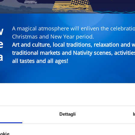
w
A magical atmosphere will enliven the celebratio
Christmas and New Year period.
e
Art and culture, local traditions, relaxation and
traditional markets and Nativity scenes, activitie
a
all tastes and all ages!
imini Events
Dettagli
City
Typ
ookie