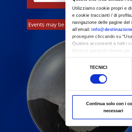
Utilizziamo cookie propri e di 
e cookie traccianti / di profil
navigazione delle pagine del si
Events may be subject to change, always c
all'email:
info@destinazione
proseguire cliccando su “Usa 
Qualora acconsenti a tutti i 
fornisce garanzie idonee per 
sicurezza a Tutela dei naviga
Selezione
TECNICI
del
Al fine di revocare il consens
consenso
Policy
Continua solo con i c
necessari