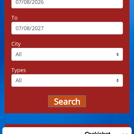
To
City
Types
Search
Events may be subject to change, always