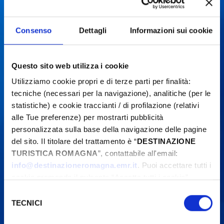
contact organizers before going to the venue.
Consenso
Dettagli
Informazioni sui cookie
Questo sito web utilizza i cookie
Utilizziamo cookie propri e di terze parti per finalità:
tecniche (necessari per la navigazione), analitiche (per le
statistiche) e cookie traccianti / di profilazione (relativi
alle Tue preferenze) per mostrarti pubblicità
personalizzata sulla base della navigazione delle pagine
del sito. Il titolare del trattamento è “
DESTINAZIONE
TURISTICA ROMAGNA
”, contattabile all'email:
info@destinazioneromagna.emr.it
. Puoi accettare tutti i
cookie premendo il pulsante “Accetta tutti i cookie”,
proseguire cliccando su “Usa solo i cookie necessari" o
Selezione
gestire le tue preferenze facendo clic su “Personalizza”.
TECNICI
del
Qualora acconsenti a tutti i cookie i Tuoi dati potranno
consenso