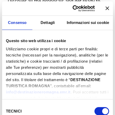
Discover all the proposals and get ready to
experience unique emotions. Book your
dream Easter now!
Consenso
Dettagli
Informazioni sui cookie
Questo sito web utilizza i cookie
Easter Riviera Rimini Events
Utilizziamo cookie propri e di terze parti per finalità:
tecniche (necessari per la navigazione), analitiche (per le
statistiche) e cookie traccianti / di profilazione (relativi
alle Tue preferenze) per mostrarti pubblicità
From
personalizzata sulla base della navigazione delle pagine
del sito. Il titolare del trattamento è “
DESTINAZIONE
TURISTICA ROMAGNA
”, contattabile all'email:
To
info@destinazioneromagna.emr.it
. Puoi accettare tutti i
cookie premendo il pulsante “Accetta tutti i cookie”,
proseguire cliccando su “Usa solo i cookie necessari" o
Selezione
gestire le tue preferenze facendo clic su “Personalizza”.
TECNICI
del
City