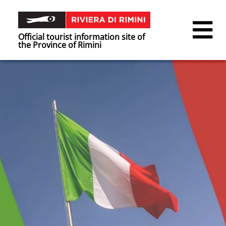
Official tourist information site of
the Province of Rimini