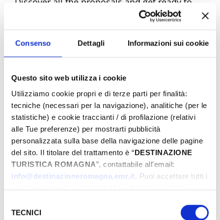
Discover all the proposals and get ready to
experience unique emotions. Book your
dream Easter now!
Consenso
Dettagli
Informazioni sui cookie
Questo sito web utilizza i cookie
Easter Riviera Rimini Events
Utilizziamo cookie propri e di terze parti per finalità:
tecniche (necessari per la navigazione), analitiche (per le
statistiche) e cookie traccianti / di profilazione (relativi
alle Tue preferenze) per mostrarti pubblicità
From
personalizzata sulla base della navigazione delle pagine
del sito. Il titolare del trattamento è “
DESTINAZIONE
TURISTICA ROMAGNA
”, contattabile all'email:
To
info@destinazioneromagna.emr.it
. Puoi accettare tutti i
cookie premendo il pulsante “Accetta tutti i cookie”,
proseguire cliccando su “Usa solo i cookie necessari" o
Selezione
gestire le tue preferenze facendo clic su “Personalizza”.
TECNICI
del
City