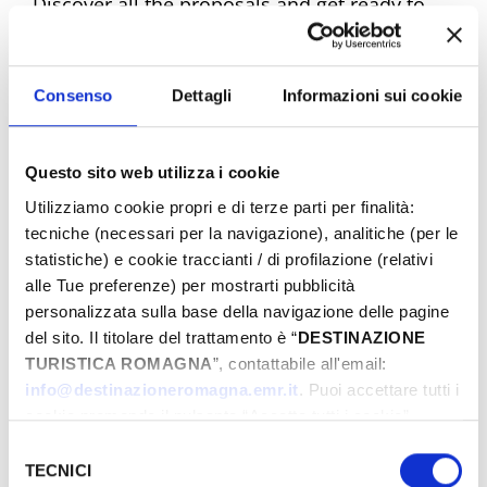
Discover all the proposals and get ready to
experience unique emotions. Book your
dream Easter now!
Consenso
Dettagli
Informazioni sui cookie
Questo sito web utilizza i cookie
Easter Riviera Rimini Events
Utilizziamo cookie propri e di terze parti per finalità:
tecniche (necessari per la navigazione), analitiche (per le
statistiche) e cookie traccianti / di profilazione (relativi
alle Tue preferenze) per mostrarti pubblicità
From
personalizzata sulla base della navigazione delle pagine
del sito. Il titolare del trattamento è “
DESTINAZIONE
TURISTICA ROMAGNA
”, contattabile all'email:
To
info@destinazioneromagna.emr.it
. Puoi accettare tutti i
cookie premendo il pulsante “Accetta tutti i cookie”,
proseguire cliccando su “Usa solo i cookie necessari" o
Selezione
gestire le tue preferenze facendo clic su “Personalizza”.
TECNICI
del
City