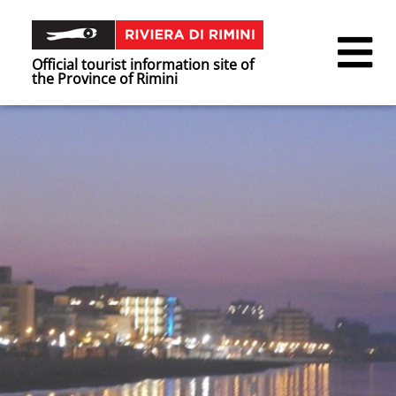
Official tourist information site of
the Province of Rimini