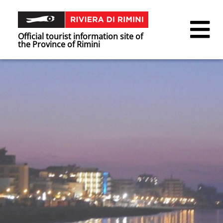
Official tourist information site of
the Province of Rimini