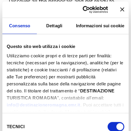
Discover all the proposals and get ready to
experience unique emotions. Book your
dream Easter now!
Consenso
Dettagli
Informazioni sui cookie
Questo sito web utilizza i cookie
Easter Riviera Rimini Events
Utilizziamo cookie propri e di terze parti per finalità:
tecniche (necessari per la navigazione), analitiche (per le
statistiche) e cookie traccianti / di profilazione (relativi
alle Tue preferenze) per mostrarti pubblicità
From
personalizzata sulla base della navigazione delle pagine
del sito. Il titolare del trattamento è “
DESTINAZIONE
TURISTICA ROMAGNA
”, contattabile all'email:
To
info@destinazioneromagna.emr.it
. Puoi accettare tutti i
cookie premendo il pulsante “Accetta tutti i cookie”,
proseguire cliccando su “Usa solo i cookie necessari" o
Selezione
gestire le tue preferenze facendo clic su “Personalizza”.
TECNICI
del
City