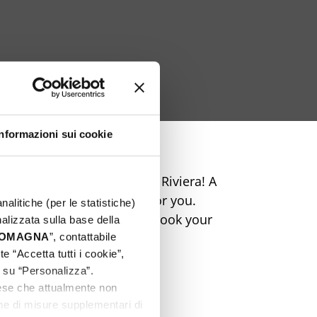
Informazioni sui cookie
table Easter on the Rimini Riviera! A
ic and markets is waiting for you.
nalitiche (per le statistiche)
perience unique emotions. Book your
nalizzata sulla base della
 ROMAGNA
”, contattabile
e “Accetta tutti i cookie”,
c su “Personalizza”.
aese che attualmente non
one di misure supplementari di