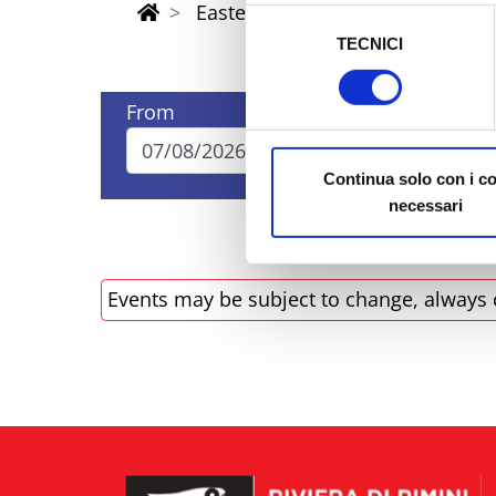
sicurezza a Tutela dei naviga
Easter Riviera Rimini Events
Selezione
TECNICI
del
Al fine di revocare il consens
consenso
Policy
From
To
Continua solo con i c
necessari
Events may be subject to change, always 