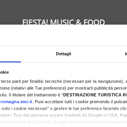
FIESTA! MUSIC & FOOD
Bellaria-Igea Marina
Dettagli
6
Don't miss the chance to experience an unforget
ookie
weekend full of events, sports, street food, mus
terze parti per finalità: tecniche (necessari per la navigazione), a
ni
Discover all the proposals and get ready to ex
azione (relativi alle Tue preferenze) per mostrarti pubblicità perso
dream Easter now!
to. Il titolare del trattamento è “
DESTINAZIONE TURISTICA
romagna.emr.it
. Puoi accettare tutti i cookie premendo il pulsant
solo i cookie necessari" o gestire le tue preferenze facendo cli
cookie i Tuoi dati potranno essere trasferiti da Google in USA, P
il trattamento dei Tuoi dati. Google ha dichiarato l’implementazi