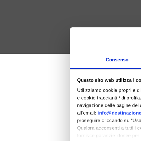
Consenso
Easter 202
Questo sito web utilizza i c
Utilizziamo cookie propri e di 
in the province of Rimi
e cookie traccianti / di profil
navigazione delle pagine del si
all'email:
info@destinazione
proseguire cliccando su “Usa 
Qualora acconsenti a tutti i 
fornisce garanzie idonee per 