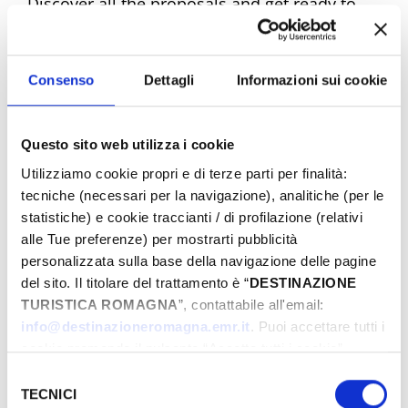
Discover all the proposals and get ready to
experience unique emotions. Book your
dream Easter now!
Consenso
Dettagli
Informazioni sui cookie
Questo sito web utilizza i cookie
Easter Riviera Rimini Events
Utilizziamo cookie propri e di terze parti per finalità:
tecniche (necessari per la navigazione), analitiche (per le
statistiche) e cookie traccianti / di profilazione (relativi
alle Tue preferenze) per mostrarti pubblicità
From
personalizzata sulla base della navigazione delle pagine
del sito. Il titolare del trattamento è “
DESTINAZIONE
TURISTICA ROMAGNA
”, contattabile all'email:
To
info@destinazioneromagna.emr.it
. Puoi accettare tutti i
cookie premendo il pulsante “Accetta tutti i cookie”,
proseguire cliccando su “Usa solo i cookie necessari" o
Selezione
gestire le tue preferenze facendo clic su “Personalizza”.
TECNICI
del
City