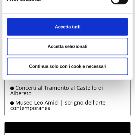
26
27
28
29
30
31
01
Al fine di revocare il consenso prestato e visualizzare le
02
03
04
05
06
07
08
informazioni complete sul trattamento dati clicca qui:
Cookie Policy
Accetta tutti
Comune di Montescudo-Monte
Accetta selezionati
Colombo propone anche
Sagra della Patata e Festa degli Gnocchi
Continua solo con i cookie necessari
Tradizionale Festa della Madonna di
Valliano
Concerti al Tramonto al Castello di
Albereto
Museo Leo Amici | scrigno dell'arte
contemporanea
ALLEGATI