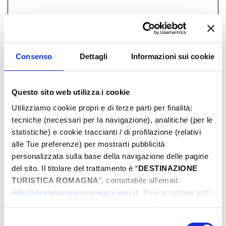
FREE
Consenso
Dettagli
Informazioni sui cookie
DAYS & TIMES
Questo sito web utilizza i cookie
January-1970
Utilizziamo cookie propri e di terze parti per finalità:
tecniche (necessari per la navigazione), analitiche (per le
Mon
Tue
Wed
Thu
Fri
Sat
Sun
statistiche) e cookie traccianti / di profilazione (relativi
29
30
31
01
02
03
04
alle Tue preferenze) per mostrarti pubblicità
05
06
07
08
09
10
11
personalizzata sulla base della navigazione delle pagine
12
13
14
15
16
17
18
del sito. Il titolare del trattamento è “
DESTINAZIONE
TURISTICA ROMAGNA
”, contattabile all'email:
19
20
21
22
23
24
25
info@destinazioneromagna.emr.it
. Puoi accettare tutti i
26
27
28
29
30
31
01
cookie premendo il pulsante “Accetta tutti i cookie”,
02
03
04
05
06
07
08
proseguire cliccando su “Usa solo i cookie necessari" o
Selezione