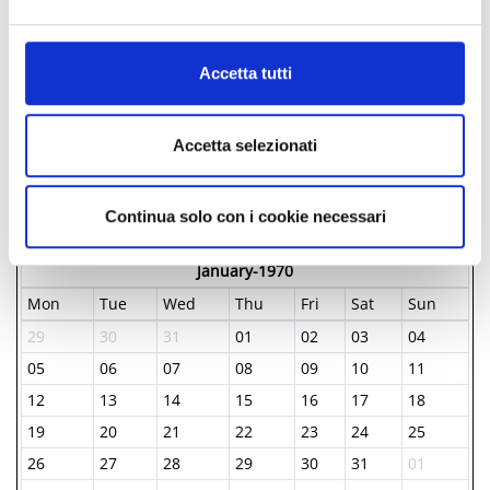
Al fine di revocare il consenso prestato e visualizzare le
informazioni complete sul trattamento dati clicca qui:
Cookie Policy
Accetta tutti
FREE
Accetta selezionati
DAYS & TIMES
Continua solo con i cookie necessari
January-1970
Mon
Tue
Wed
Thu
Fri
Sat
Sun
29
30
31
01
02
03
04
05
06
07
08
09
10
11
12
13
14
15
16
17
18
19
20
21
22
23
24
25
26
27
28
29
30
31
01