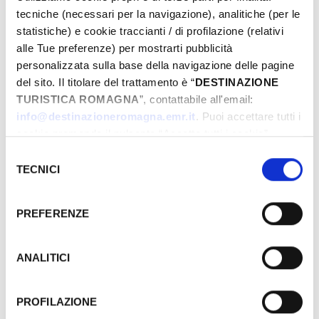
Events may be subject to change, always
tecniche (necessari per la navigazione), analitiche (per le
contact organizers before going to the venue.
statistiche) e cookie traccianti / di profilazione (relativi
alle Tue preferenze) per mostrarti pubblicità
LINK TO EVENT
personalizzata sulla base della navigazione delle pagine
del sito. Il titolare del trattamento è “
DESTINAZIONE
TURISTICA ROMAGNA
”, contattabile all'email:
BOOK NOW
info@destinazioneromagna.emr.it
. Puoi accettare tutti i
cookie premendo il pulsante “Accetta tutti i cookie”,
­WHERE
proseguire cliccando su “Usa solo i cookie necessari" o
Selezione
gestire le tue preferenze facendo clic su “Personalizza”.
TECNICI
del
Qualora acconsenti a tutti i cookie i Tuoi dati potranno
consenso
essere trasferiti da Google in USA, Paese che
PREFERENZE
attualmente non fornisce garanzie idonee per il
trattamento dei Tuoi dati. Google ha dichiarato
l’implementazione di misure supplementari di sicurezza a
ANALITICI
Tutela dei navigatori, che abbiamo valutato essere
sufficienti.
PROFILAZIONE