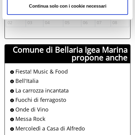
19
20
21
22
23
24
25
Continua solo con i cookie necessari
26
27
28
29
30
31
01
02
03
04
05
06
07
08
Comune di Bellaria Igea Marina
propone anche
Fiesta! Music & Food
Bell'Italia
La carrozza incantata
Fuochi di ferragosto
Onde di Vino
Messa Rock
Mercoledì a Casa di Alfredo