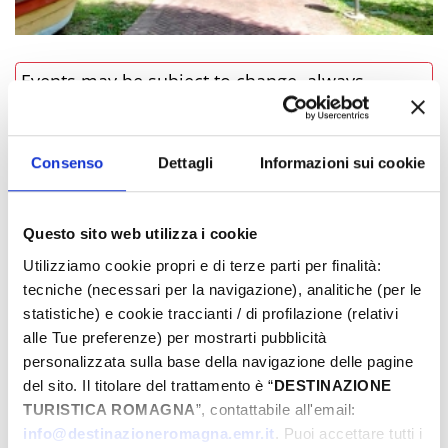
Events may be subject to change, always
contact organizers before going to the venue.
LINK TO EVENT
Consenso
Dettagli
Informazioni sui cookie
BOOK NOW
Questo sito web utilizza i cookie
Utilizziamo cookie propri e di terze parti per finalità:
­WHERE
tecniche (necessari per la navigazione), analitiche (per le
statistiche) e cookie traccianti / di profilazione (relativi
alle Tue preferenze) per mostrarti pubblicità
personalizzata sulla base della navigazione delle pagine
del sito. Il titolare del trattamento è “
DESTINAZIONE
TURISTICA ROMAGNA
”, contattabile all'email:
info@destinazioneromagna.emr.it
. Puoi accettare tutti i