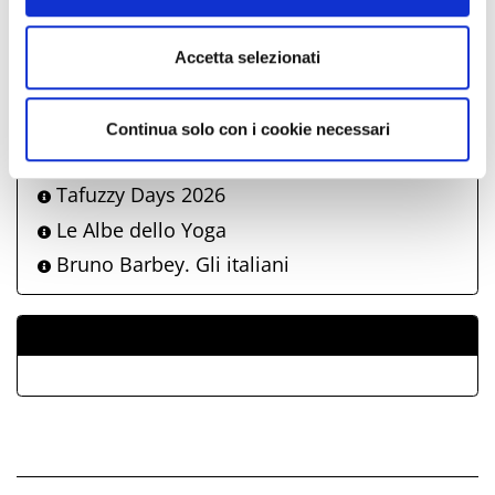
sole sulle spiagge di Riccione 2026
Riccione Music City | Eiffel 65
Accetta selezionati
Riccione Music City | Zero Assoluto
Riccione Family Show
Continua solo con i cookie necessari
Senza fine - Parole e libri sotto luna e
stelle di Riccione
Tafuzzy Days 2026
Le Albe dello Yoga
Bruno Barbey. Gli italiani
ALLEGATI