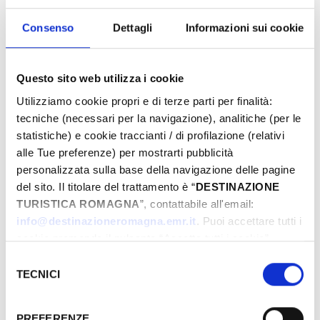
­WHERE
Consenso
Dettagli
Informazioni sui cookie
Questo sito web utilizza i cookie
Utilizziamo cookie propri e di terze parti per finalità:
tecniche (necessari per la navigazione), analitiche (per le
statistiche) e cookie traccianti / di profilazione (relativi
alle Tue preferenze) per mostrarti pubblicità
personalizzata sulla base della navigazione delle pagine
del sito. Il titolare del trattamento è “
DESTINAZIONE
TURISTICA ROMAGNA
”, contattabile all'email:
info@destinazioneromagna.emr.it
. Puoi accettare tutti i
cookie premendo il pulsante “Accetta tutti i cookie”,
proseguire cliccando su “Usa solo i cookie necessari" o
Selezione
gestire le tue preferenze facendo clic su “Personalizza”.
TECNICI
del
STILL TO BE DETERMINED
Qualora acconsenti a tutti i cookie i Tuoi dati potranno
consenso
essere trasferiti da Google in USA, Paese che
PREFERENZE