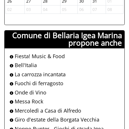
26
27
28
29
30
31
01
02
03
04
05
06
07
08
Comune di Bellaria Igea Marina
propone anche
Fiesta! Music & Food
Bell'Italia
La carrozza incantata
Fuochi di ferragosto
Onde di Vino
Messa Rock
Mercoledì a Casa di Alfredo
Giro d'estate della Borgata Vecchia
Nonno Bunter - Giochi di strada Igea