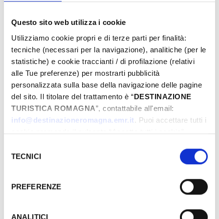
Questo sito web utilizza i cookie
Utilizziamo cookie propri e di terze parti per finalità:
tecniche (necessari per la navigazione), analitiche (per le
statistiche) e cookie traccianti / di profilazione (relativi
alle Tue preferenze) per mostrarti pubblicità
personalizzata sulla base della navigazione delle pagine
del sito. Il titolare del trattamento è “
DESTINAZIONE
TURISTICA ROMAGNA
”, contattabile all'email:
info@destinazioneromagna.emr.it
. Puoi accettare tutti i
cookie premendo il pulsante “Accetta tutti i cookie”,
proseguire cliccando su “Usa solo i cookie necessari" o
Selezione
gestire le tue preferenze facendo clic su “Personalizza”.
TECNICI
del
Qualora acconsenti a tutti i cookie i Tuoi dati potranno
consenso
essere trasferiti da Google in USA, Paese che
PREFERENZE
attualmente non fornisce garanzie idonee per il
trattamento dei Tuoi dati. Google ha dichiarato
l’implementazione di misure supplementari di sicurezza a
ANALITICI