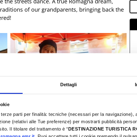
 the streets dance. A true Romagna dream,
traditions of our grandparents, bringing back the
ered!
Dettagli
ookie
terze parti per finalità: tecniche (necessari per la navigazione), a
azione (relativi alle Tue preferenze) per mostrarti pubblicità perso
to. Il titolare del trattamento è “
DESTINAZIONE TURISTICA
romagna.emr.it
. Puoi accettare tutti i cookie premendo il pulsant