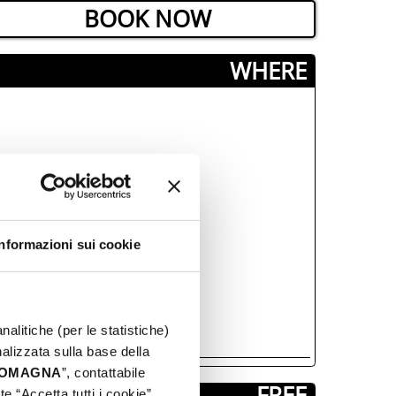
BOOK NOW
­WHERE
Informazioni sui cookie
nalitiche (per le statistiche)
nalizzata sulla base della
 ROMAGNA
”, contattabile
FREE
e “Accetta tutti i cookie”,