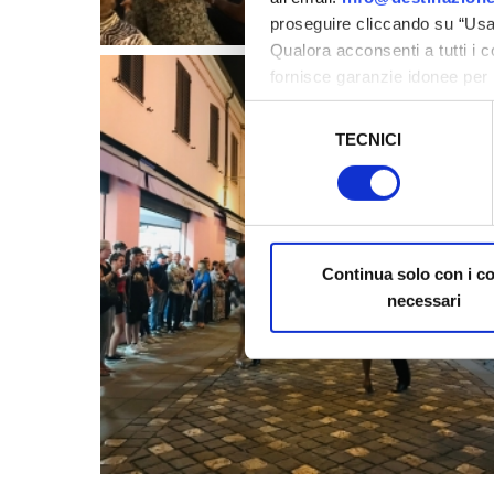
proseguire cliccando su “Usa 
Qualora acconsenti a tutti i 
fornisce garanzie idonee per 
sicurezza a Tutela dei naviga
Selezione
TECNICI
del
Al fine di revocare il consens
consenso
Policy
Continua solo con i c
necessari