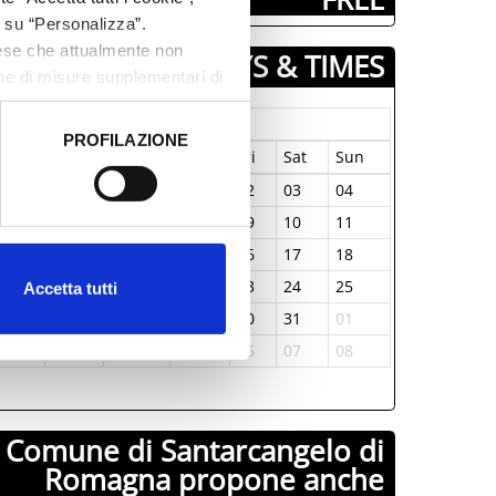
c su “Personalizza”.
aese che attualmente non
DAYS & TIMES
one di misure supplementari di
January-1970
PROFILAZIONE
on
Tue
Wed
Thu
Fri
Sat
Sun
 dati clicca qui:
Cookie
9
30
31
01
02
03
04
5
06
07
08
09
10
11
2
13
14
15
16
17
18
9
20
21
22
23
24
25
Accetta tutti
6
27
28
29
30
31
01
2
03
04
05
06
07
08
Comune di Santarcangelo di
Romagna propone anche