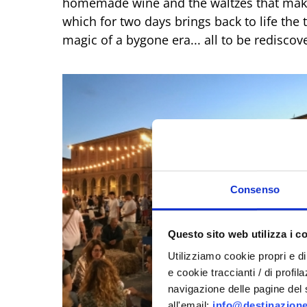
homemade wine and the waltzes that make
which for two days brings back to life the 
magic of a bygone era... all to be rediscov
Consenso
Questo sito web utilizza i c
Utilizziamo cookie propri e di 
e cookie traccianti / di profil
navigazione delle pagine del si
all'email:
info@destinazione