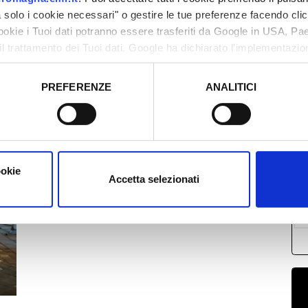
solo i cookie necessari" o gestire le tue preferenze facendo cli
cookie i Tuoi dati potranno essere trasferiti da Google in USA, P
il trattamento dei Tuoi dati. Google ha dichiarato l’implementazi
tori, che abbiamo valutato essere sufficienti.
PREFERENZE
ANALITICI
M
o prestato e visualizzare le informazioni complete sul trattamento
2
0
1
ookie
1
Accetta selezionati
2
0