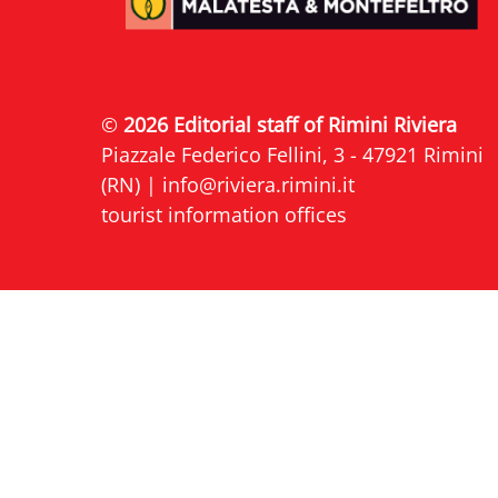
©
2026 Editorial staff of Rimini Riviera
Piazzale Federico Fellini, 3 - 47921 Rimini
(RN) |
info@riviera.rimini.it
tourist information offices