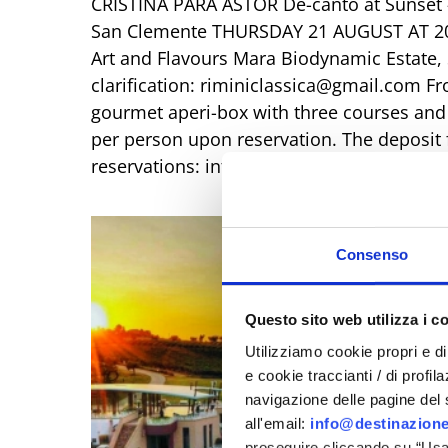
CRISTINA PARA ASTOR De-canto at Sunset -
San Clemente THURSDAY 21 AUGUST AT 20:
Art and Flavours Mara Biodynamic Estate,
clarification: riminiclassica@gmail.com Fr
gourmet aperi-box with three courses and a
per person upon reservation. The deposit f
reservations: info@casa-mara.com
Consenso
Questo sito web utilizza i c
Utilizziamo cookie propri e di 
e cookie traccianti / di profil
navigazione delle pagine del si
all'email:
info@destinazione
proseguire cliccando su “Usa 