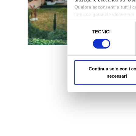
Qualora acconsenti a tutti i 
fornisce garanzie idonee per 
sicurezza a Tutela dei naviga
Selezione
TECNICI
del
Al fine di revocare il consens
consenso
Policy
Continua solo con i c
necessari