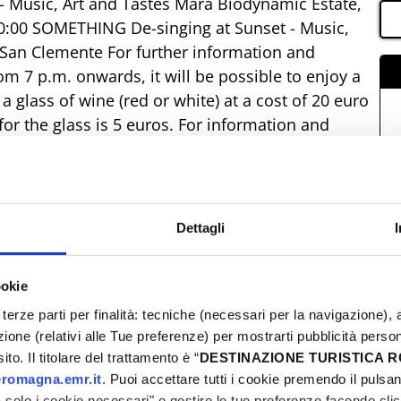
 Music, Art and Tastes Mara Biodynamic Estate,
00 SOMETHING De-singing at Sunset - Music,
 San Clemente For further information and
om 7 p.m. onwards, it will be possible to enjoy a
 glass of wine (red or white) at a cost of 20 euro
or the glass is 5 euros. For information and
Dettagli
ookie
terze parti per finalità: tecniche (necessari per la navigazione), a
azione (relativi alle Tue preferenze) per mostrarti pubblicità perso
to. Il titolare del trattamento è “
DESTINAZIONE TURISTICA
romagna.emr.it
. Puoi accettare tutti i cookie premendo il pulsant
solo i cookie necessari" o gestire le tue preferenze facendo cli