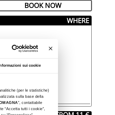
BOOK NOW
­WHERE
Informazioni sui cookie
nalitiche (per le statistiche)
nalizzata sulla base della
 ROMAGNA
”, contattabile
e “Accetta tutti i cookie”,
STARTING FROM 11 €
c su “Personalizza”.