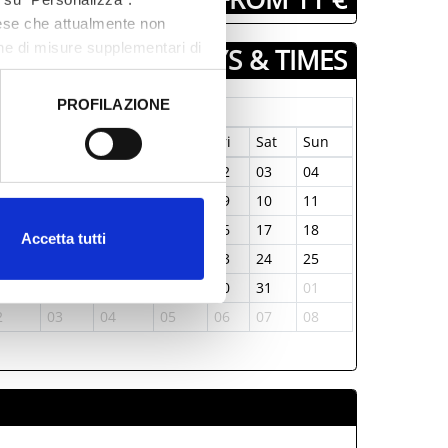
aese che attualmente non
one di misure supplementari di
DAYS & TIMES
PROFILAZIONE
January-1970
 dati clicca qui:
Cookie
on
Tue
Wed
Thu
Fri
Sat
Sun
9
30
31
01
02
03
04
5
06
07
08
09
10
11
2
13
14
15
16
17
18
Accetta tutti
9
20
21
22
23
24
25
6
27
28
29
30
31
01
2
03
04
05
06
07
08
ALLEGATI