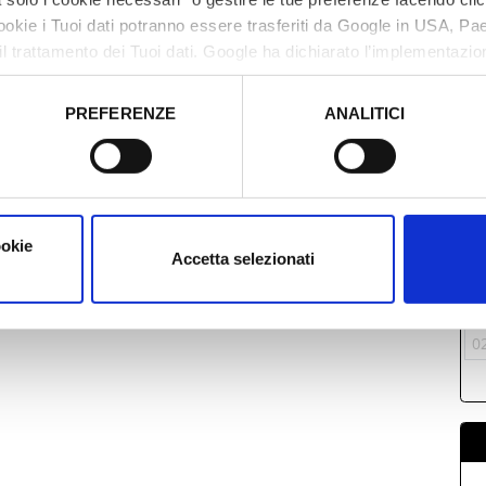
cookie i Tuoi dati potranno essere trasferiti da Google in USA, P
il trattamento dei Tuoi dati. Google ha dichiarato l’implementazi
tori, che abbiamo valutato essere sufficienti.
PREFERENZE
ANALITICI
o prestato e visualizzare le informazioni complete sul trattamento
M
2
0
ookie
1
Accetta selezionati
1
2
0