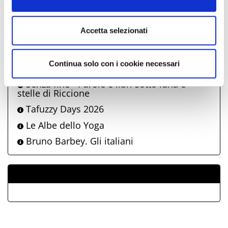
Albe in controluce, concerti al sorgere del
sole sulle spiagge di Riccione 2026
Accetta selezionati
Riccione Music City | Eiffel 65
Riccione Music City | Zero Assoluto
Continua solo con i cookie necessari
Riccione Family Show
Senza fine - Parole e libri sotto luna e
stelle di Riccione
Tafuzzy Days 2026
Le Albe dello Yoga
Bruno Barbey. Gli italiani
ALLEGATI