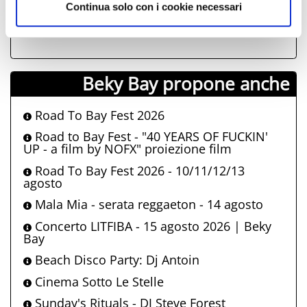
26
27
28
29
30
31
01
Continua solo con i cookie necessari
02
03
04
05
06
07
08
Beky Bay propone anche
Road To Bay Fest 2026
Road to Bay Fest - "40 YEARS OF FUCKIN'
UP - a film by NOFX" proiezione film
Road To Bay Fest 2026 - 10/11/12/13
agosto
Mala Mia - serata reggaeton - 14 agosto
Concerto LITFIBA - 15 agosto 2026 | Beky
Bay
Beach Disco Party: Dj Antoin
Cinema Sotto Le Stelle
Sunday's Rituals - DJ Steve Forest