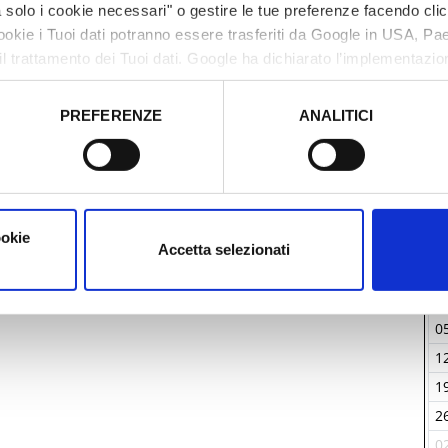
solo i cookie necessari" o gestire le tue preferenze facendo cli
cookie i Tuoi dati potranno essere trasferiti da Google in USA, P
il trattamento dei Tuoi dati. Google ha dichiarato l’implementazi
tori, che abbiamo valutato essere sufficienti.
PREFERENZE
ANALITICI
o prestato e visualizzare le informazioni complete sul trattamento
ookie
Accetta selezionati
M
2
0
1
1
2
0