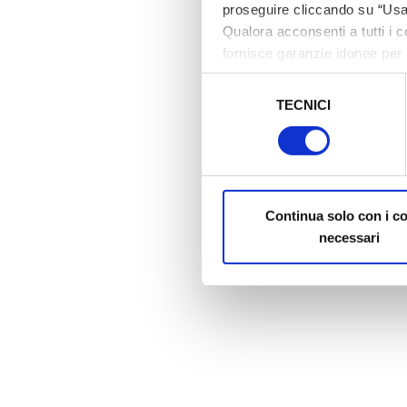
proseguire cliccando su “Usa 
Qualora acconsenti a tutti i 
fornisce garanzie idonee per 
sicurezza a Tutela dei naviga
Selezione
TECNICI
del
Al fine di revocare il consens
consenso
Policy
Continua solo con i c
necessari