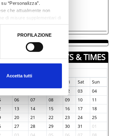
c su “Personalizza”.
aese che attualmente non
one di misure supplementari di
PROFILAZIONE
 dati clicca qui:
Cookie
DAYS & TIMES
January-1970
Accetta tutti
on
Tue
Wed
Thu
Fri
Sat
Sun
9
30
31
01
02
03
04
5
06
07
08
09
10
11
2
13
14
15
16
17
18
9
20
21
22
23
24
25
6
27
28
29
30
31
01
2
03
04
05
06
07
08