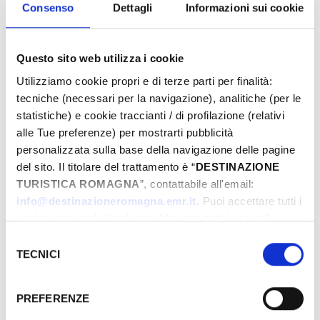
Consenso
Dettagli
Informazioni sui cookie
Questo sito web utilizza i cookie
Utilizziamo cookie propri e di terze parti per finalità:
tecniche (necessari per la navigazione), analitiche (per le
statistiche) e cookie traccianti / di profilazione (relativi
Events may be subject to change, always
alle Tue preferenze) per mostrarti pubblicità
contact organizers before going to the venue.
personalizzata sulla base della navigazione delle pagine
del sito. Il titolare del trattamento è “
DESTINAZIONE
LINK TO EVENT
TURISTICA ROMAGNA
”, contattabile all'email:
info@destinazioneromagna.emr.it
. Puoi accettare tutti i
BOOK NOW
cookie premendo il pulsante “Accetta tutti i cookie”,
proseguire cliccando su “Usa solo i cookie necessari" o
Selezione
gestire le tue preferenze facendo clic su “Personalizza”.
TECNICI
del
­WHERE
Qualora acconsenti a tutti i cookie i Tuoi dati potranno
consenso
essere trasferiti da Google in USA, Paese che
PREFERENZE
attualmente non fornisce garanzie idonee per il