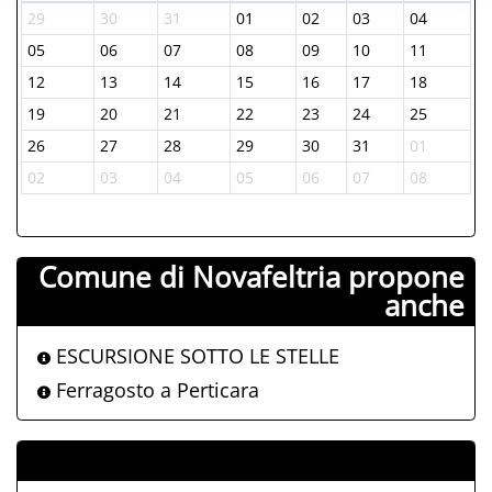
29
30
31
01
02
03
04
05
06
07
08
09
10
11
12
13
14
15
16
17
18
19
20
21
22
23
24
25
26
27
28
29
30
31
01
02
03
04
05
06
07
08
Comune di Novafeltria propone
anche
ESCURSIONE SOTTO LE STELLE
Ferragosto a Perticara
ALLEGATI