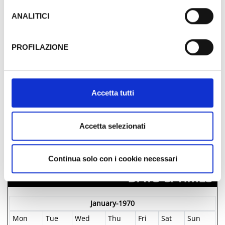
trattamento dei Tuoi dati. Google ha dichiarato
l’implementazione di misure supplementari di sicurezza a
ANALITICI
Tutela dei navigatori, che abbiamo valutato essere
sufficienti.
PROFILAZIONE
Al fine di revocare il consenso prestato e visualizzare le
informazioni complete sul trattamento dati clicca qui:
Cookie Policy
Accetta tutti
Accetta selezionati
FREE
Continua solo con i cookie necessari
DAYS & TIMES
January-1970
Mon
Tue
Wed
Thu
Fri
Sat
Sun