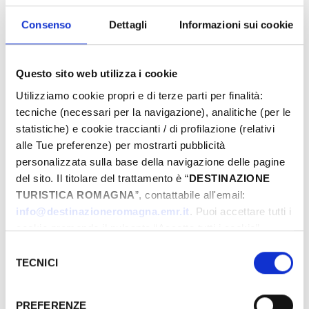
Consenso
Dettagli
Informazioni sui cookie
­WHERE
Questo sito web utilizza i cookie
Utilizziamo cookie propri e di terze parti per finalità:
tecniche (necessari per la navigazione), analitiche (per le
statistiche) e cookie traccianti / di profilazione (relativi
alle Tue preferenze) per mostrarti pubblicità
personalizzata sulla base della navigazione delle pagine
del sito. Il titolare del trattamento è “
DESTINAZIONE
TURISTICA ROMAGNA
”, contattabile all'email:
info@destinazioneromagna.emr.it
. Puoi accettare tutti i
cookie premendo il pulsante “Accetta tutti i cookie”,
proseguire cliccando su “Usa solo i cookie necessari" o
Selezione
gestire le tue preferenze facendo clic su “Personalizza”.
TECNICI
del
Qualora acconsenti a tutti i cookie i Tuoi dati potranno
consenso
STARTING FROM 25 €
essere trasferiti da Google in USA, Paese che
PREFERENZE