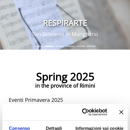
RESPIRARTE
San Giovanni in Marignano
Spring 2025
in the province of Rimini
Eventi Primavera 2025
Spring Riviera Rimini Events
Consenso
Dettagli
Informazioni sui cookie