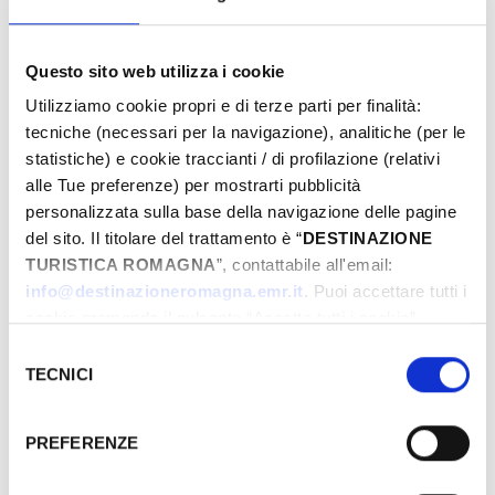
Questo sito web utilizza i cookie
From
Utilizziamo cookie propri e di terze parti per finalità:
tecniche (necessari per la navigazione), analitiche (per le
statistiche) e cookie traccianti / di profilazione (relativi
To
alle Tue preferenze) per mostrarti pubblicità
personalizzata sulla base della navigazione delle pagine
del sito. Il titolare del trattamento è “
DESTINAZIONE
TURISTICA ROMAGNA
”, contattabile all'email:
City
info@destinazioneromagna.emr.it
. Puoi accettare tutti i
cookie premendo il pulsante “Accetta tutti i cookie”,
proseguire cliccando su “Usa solo i cookie necessari" o
Selezione
gestire le tue preferenze facendo clic su “Personalizza”.
TECNICI
Types
del
Qualora acconsenti a tutti i cookie i Tuoi dati potranno
consenso
essere trasferiti da Google in USA, Paese che
PREFERENZE
attualmente non fornisce garanzie idonee per il
trattamento dei Tuoi dati. Google ha dichiarato