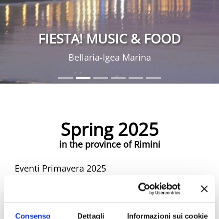
FIESTA! MUSIC & FOOD
Bellaria-Igea Marina
Spring 2025
in the province of Rimini
Eventi Primavera 2025
Spring Riviera Rimini Events
Consenso
Dettagli
Informazioni sui cookie