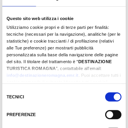
Questo sito web utilizza i cookie
From
Utilizziamo cookie propri e di terze parti per finalità:
tecniche (necessari per la navigazione), analitiche (per le
statistiche) e cookie traccianti / di profilazione (relativi
To
alle Tue preferenze) per mostrarti pubblicità
personalizzata sulla base della navigazione delle pagine
del sito. Il titolare del trattamento è “
DESTINAZIONE
TURISTICA ROMAGNA
”, contattabile all'email:
City
info@destinazioneromagna.emr.it
. Puoi accettare tutti i
cookie premendo il pulsante “Accetta tutti i cookie”,
proseguire cliccando su “Usa solo i cookie necessari" o
Selezione
gestire le tue preferenze facendo clic su “Personalizza”.
TECNICI
Types
del
Qualora acconsenti a tutti i cookie i Tuoi dati potranno
consenso
essere trasferiti da Google in USA, Paese che
PREFERENZE
attualmente non fornisce garanzie idonee per il
trattamento dei Tuoi dati. Google ha dichiarato