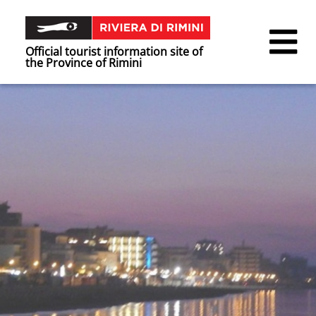
Official tourist information site of
the Province of Rimini