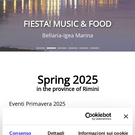
FIESTA! MUSIC & FOOD
Bellaria-Igea Marina
Spring 2025
in the province of Rimini
Eventi Primavera 2025
Spring Riviera Rimini Events
Consenso
Dettagli
Informazioni sui cookie