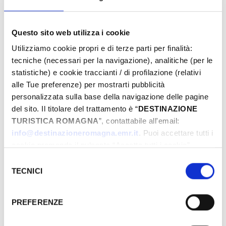
Questo sito web utilizza i cookie
From
Utilizziamo cookie propri e di terze parti per finalità:
tecniche (necessari per la navigazione), analitiche (per le
statistiche) e cookie traccianti / di profilazione (relativi
To
alle Tue preferenze) per mostrarti pubblicità
personalizzata sulla base della navigazione delle pagine
del sito. Il titolare del trattamento è “
DESTINAZIONE
TURISTICA ROMAGNA
”, contattabile all'email:
City
info@destinazioneromagna.emr.it
. Puoi accettare tutti i
cookie premendo il pulsante “Accetta tutti i cookie”,
proseguire cliccando su “Usa solo i cookie necessari" o
Selezione
gestire le tue preferenze facendo clic su “Personalizza”.
TECNICI
Types
del
Qualora acconsenti a tutti i cookie i Tuoi dati potranno
consenso
essere trasferiti da Google in USA, Paese che
PREFERENZE
attualmente non fornisce garanzie idonee per il
trattamento dei Tuoi dati. Google ha dichiarato