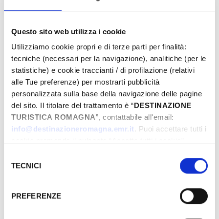
Questo sito web utilizza i cookie
From
Utilizziamo cookie propri e di terze parti per finalità:
tecniche (necessari per la navigazione), analitiche (per le
statistiche) e cookie traccianti / di profilazione (relativi
To
alle Tue preferenze) per mostrarti pubblicità
personalizzata sulla base della navigazione delle pagine
del sito. Il titolare del trattamento è “
DESTINAZIONE
TURISTICA ROMAGNA
”, contattabile all'email:
City
info@destinazioneromagna.emr.it
. Puoi accettare tutti i
cookie premendo il pulsante “Accetta tutti i cookie”,
proseguire cliccando su “Usa solo i cookie necessari" o
Selezione
gestire le tue preferenze facendo clic su “Personalizza”.
TECNICI
Types
del
Qualora acconsenti a tutti i cookie i Tuoi dati potranno
consenso
essere trasferiti da Google in USA, Paese che
PREFERENZE
attualmente non fornisce garanzie idonee per il
trattamento dei Tuoi dati. Google ha dichiarato