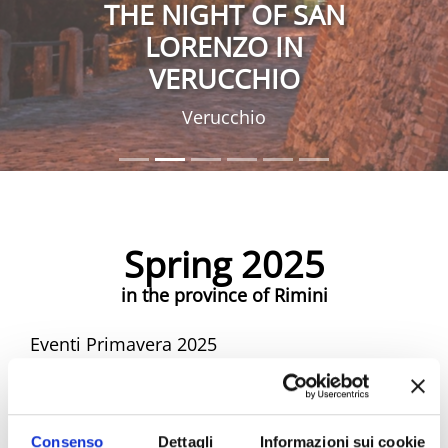
THE NIGHT OF SAN
LORENZO IN
VERUCCHIO
Verucchio
Spring 2025
in the province of Rimini
Eventi Primavera 2025
Spring Riviera Rimini Events
Consenso
Dettagli
Informazioni sui cookie