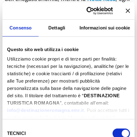
anno, in luglio, festeggia il ‘Capodanno
dell’estate’.
Da non mancare poi quello vero, il
31 dicembre
,
Consenso
Dettagli
Informazioni sui cookie
da alcuni anni il Fine d’Anno degli Italiani per
antonomasia.
Questo sito web utilizza i cookie
Utilizziamo cookie propri e di terze parti per finalità:
tecniche (necessari per la navigazione), analitiche (per le
Informazioni e consigli utili
statistiche) e cookie traccianti / di profilazione (relativi
alle Tue preferenze) per mostrarti pubblicità
Se volete fare un giro in centro storico e scoprire
personalizzata sulla base della navigazione delle pagine
una Rimini inaspettata, rivolgetevi al
Museo della
del sito. Il titolare del trattamento è “
DESTINAZIONE
Città
: in ogni periodo dell’anno sapranno
TURISTICA ROMAGNA
”, contattabile all'email:
indicarvi le iniziative per adulti e bambini, da soli
info@destinazioneromagna.emr.it
. Puoi accettare tutti i
o in gruppo legate all'arte e alla cultura riminese.
cookie premendo il pulsante “Accetta tutti i cookie”,
Gli uffici informazioni
possono fornire indicazioni
proseguire cliccando su “Usa solo i cookie necessari" o
Selezione
gestire le tue preferenze facendo clic su “Personalizza”.
sui percorsi guidati che toccano i più significativi
TECNICI
del