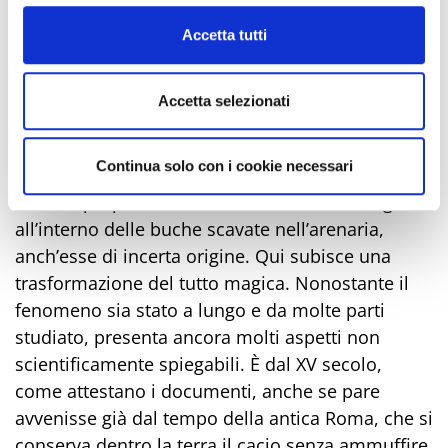
castello medioevale, di cui restano torrioni e
Cookie Policy
Accetta tutti
mura, matura l’ambra.
In realtà non è la preziosa pietra proveniente
dalle sponde del Mar Baltico, ma si tratta di un
Accetta selezionati
formaggio,
il “Formaggio di Fossa”
a cui in
seguito il poeta Tonino Guerra ha donato
Continua solo con i cookie necessari
l’appellativo appunto di
“Ambra di Talamello”.
Perché, proprio come l’ambra, rimane a lungo
all’interno delle buche scavate nell’arenaria,
anch’esse di incerta origine. Qui subisce una
trasformazione del tutto magica. Nonostante il
fenomeno sia stato a lungo e da molte parti
studiato, presenta ancora molti aspetti non
scientificamente spiegabili. È dal XV secolo,
come attestano i documenti, anche se pare
avvenisse già dal tempo della antica Roma, che si
conserva dentro la terra il cacio senza ammuffire,