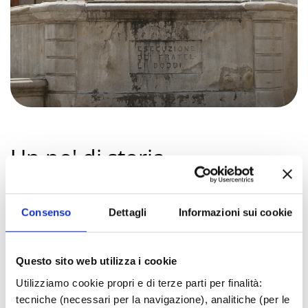
Un po' di storia
Talamello, addossata al Monte Pincio che la
protegge, é appartenuta alla famiglia dei Della
Consenso
Dettagli
Informazioni sui cookie
Faggiola infeudata dal papa, per poi tornare più
volte nelle mani della Chiesa e dei Malatesta.
Nel 1296 qui si verificò una vicenda assai rara
Questo sito web utilizza i cookie
per queste terre, sempre caratterizzate dallo
Utilizziamo cookie propri e di terze parti per finalità:
scontro tra Malatesta e Montefeltro.
Il ghibellino
tecniche (necessari per la navigazione), analitiche (per le