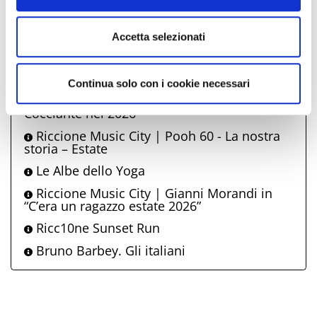
Senza fine - Parole e libri sotto luna e
stelle di Riccione
Accetta selezionati
Tafuzzy Days 2026
Riccione Music City | Noemi live 2026
Continua solo con i cookie necessari
Riccione Music City | Io…Riccardo
Cocciante nel 2026
Riccione Music City | Pooh 60 - La nostra
storia – Estate
Le Albe dello Yoga
Riccione Music City | Gianni Morandi in
“C’era un ragazzo estate 2026”
Ricc10ne Sunset Run
Bruno Barbey. Gli italiani