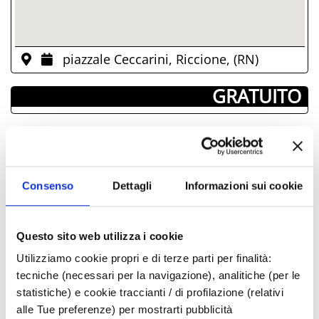
piazzale Ceccarini, Riccione, (RN)
­ GRATUITO
GIORNI & ORARI
Aprile-2023
Consenso
Dettagli
Informazioni sui cookie
Lun
Mar
Mer
Gio
Ven
Sab
Dom
27
28
29
30
31
01
02
Questo sito web utilizza i cookie
03
04
05
06
07
08
09
Utilizziamo cookie propri e di terze parti per finalità:
10
11
12
13
14
15
16
tecniche (necessari per la navigazione), analitiche (per le
17
18
19
20
21
22
23
statistiche) e cookie traccianti / di profilazione (relativi
24
25
26
27
28
29
30
alle Tue preferenze) per mostrarti pubblicità