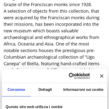
Grazie of the Franciscan monks since 1928.
A selection of objects from this collection, that
were acquired by the Franciscan monks during
their missions, has been incorporated into the
new museum which boasts valuable
archaeological and ethnographical works from
Africa, Oceania and Asia. One of the most
notable sections houses the prestigious pre-
Columbian archaeological collection of “Ugo
Canepa” of Biella, featuring hand-crafted items
made from a range of different materials by
artisans of the ancient cultures and civilisations
that once spread across the American continent
before the arrival of the Spanish Conquerors
Consenso
Dettagli
Informazioni sui cookie
during the XVI century.
Open on request: tel. 0541 704428 or 0541
Questo sito web utilizza i cookie